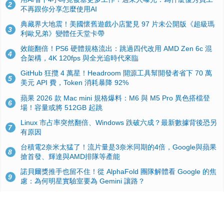
2
不再跟你分享怎麼使用AI
典藏界大地震！美國懷舊遊戲小店驚見 97 片未公開版《超級瑪
3
利歐兄弟》變體任天堂卡帶
效能翻倍！PS6 硬體規格流出：跳過四代改用 AMD Zen 6c 混
4
合架構，4K 120fps 與全光追時代來臨
GitHub 狂攬 4 萬星！Headroom 開源工具幫開發者省下 70 萬
5
美元 API 費，Token 消耗暴降 92%
蘋果 2026 款 Mac mini 規格爆料：M6 與 M5 Pro 異色搭檔登
6
場！容量或將 512GB 起跳
Linux 市占率突然翻倍、Windows 跌破六成？最新數據背後恐另
7
有原因
台積電2奈米太猛了！流片量是3奈米同期的4倍，Google與蘋果
8
搶首發、輝達與AMD排隊等產能
諾貝爾獎推手也留不住！從 AlphaFold 團隊解體看 Google 的焦
9
慮：為何明星實驗室要為 Gemini 讓路？
ASUS Pad 開賣！12.2 吋雙層 OLED、售價 19,900 元，指定電
10
信資費最低 0 元入手