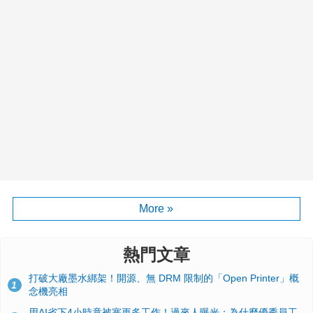
More »
熱門文章
打破大廠墨水綁架！開源、無 DRM 限制的「Open Printer」概
1
念機亮相
用AI省下4小時竟被塞更多工作！過來人曝光：為什麼優秀員工