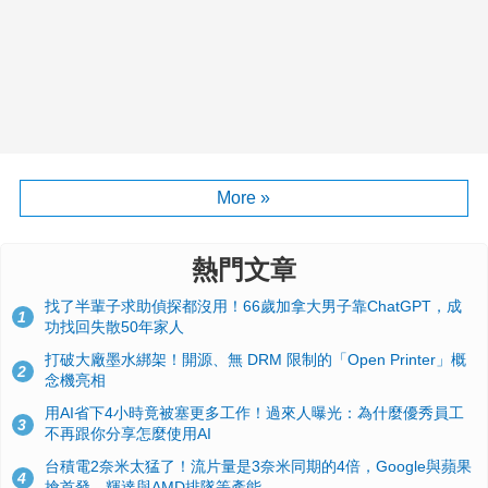
More »
熱門文章
找了半輩子求助偵探都沒用！66歲加拿大男子靠ChatGPT，成
1
功找回失散50年家人
打破大廠墨水綁架！開源、無 DRM 限制的「Open Printer」概
2
念機亮相
用AI省下4小時竟被塞更多工作！過來人曝光：為什麼優秀員工
3
不再跟你分享怎麼使用AI
台積電2奈米太猛了！流片量是3奈米同期的4倍，Google與蘋果
4
搶首發、輝達與AMD排隊等產能