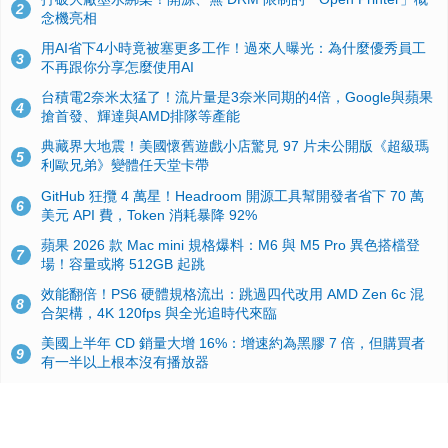
2
念機亮相
用AI省下4小時竟被塞更多工作！過來人曝光：為什麼優秀員工
3
不再跟你分享怎麼使用AI
台積電2奈米太猛了！流片量是3奈米同期的4倍，Google與蘋果
4
搶首發、輝達與AMD排隊等產能
典藏界大地震！美國懷舊遊戲小店驚見 97 片未公開版《超級瑪
5
利歐兄弟》變體任天堂卡帶
GitHub 狂攬 4 萬星！Headroom 開源工具幫開發者省下 70 萬
6
美元 API 費，Token 消耗暴降 92%
蘋果 2026 款 Mac mini 規格爆料：M6 與 M5 Pro 異色搭檔登
7
場！容量或將 512GB 起跳
效能翻倍！PS6 硬體規格流出：跳過四代改用 AMD Zen 6c 混
8
合架構，4K 120fps 與全光追時代來臨
美國上半年 CD 銷量大增 16%：增速約為黑膠 7 倍，但購買者
9
有一半以上根本沒有播放器
諾貝爾獎推手也留不住！從 AlphaFold 團隊解體看 Google 的焦
10
慮：為何明星實驗室要為 Gemini 讓路？