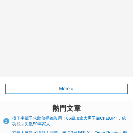
More »
熱門文章
找了半輩子求助偵探都沒用！66歲加拿大男子靠ChatGPT，成
1
功找回失散50年家人
打破大廠墨水綁架！開源、無 DRM 限制的「Open Printer」概