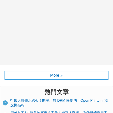
More »
熱門文章
打破大廠墨水綁架！開源、無 DRM 限制的「Open Printer」概
1
念機亮相
用AI省下4小時竟被塞更多工作！過來人曝光：為什麼優秀員工