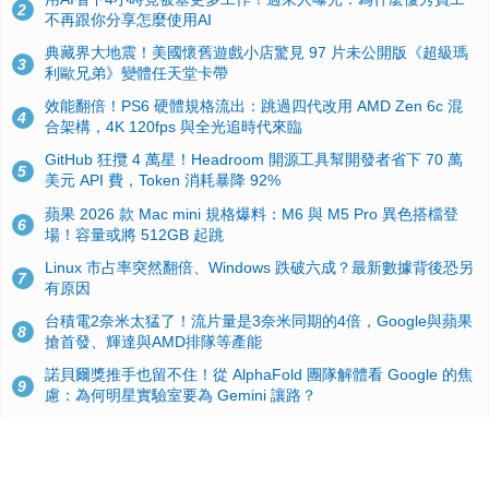
2
不再跟你分享怎麼使用AI
典藏界大地震！美國懷舊遊戲小店驚見 97 片未公開版《超級瑪
3
利歐兄弟》變體任天堂卡帶
效能翻倍！PS6 硬體規格流出：跳過四代改用 AMD Zen 6c 混
4
合架構，4K 120fps 與全光追時代來臨
GitHub 狂攬 4 萬星！Headroom 開源工具幫開發者省下 70 萬
5
美元 API 費，Token 消耗暴降 92%
蘋果 2026 款 Mac mini 規格爆料：M6 與 M5 Pro 異色搭檔登
6
場！容量或將 512GB 起跳
Linux 市占率突然翻倍、Windows 跌破六成？最新數據背後恐另
7
有原因
台積電2奈米太猛了！流片量是3奈米同期的4倍，Google與蘋果
8
搶首發、輝達與AMD排隊等產能
諾貝爾獎推手也留不住！從 AlphaFold 團隊解體看 Google 的焦
9
慮：為何明星實驗室要為 Gemini 讓路？
ASUS Pad 開賣！12.2 吋雙層 OLED、售價 19,900 元，指定電
10
信資費最低 0 元入手