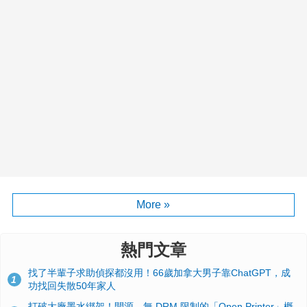
More »
熱門文章
找了半輩子求助偵探都沒用！66歲加拿大男子靠ChatGPT，成
1
功找回失散50年家人
打破大廠墨水綁架！開源、無 DRM 限制的「Open Printer」概