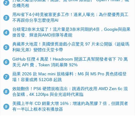
2
念機亮相
用AI省下4小時竟被塞更多工作！過來人曝光：為什麼優秀員工
3
不再跟你分享怎麼使用AI
台積電2奈米太猛了！流片量是3奈米同期的4倍，Google與蘋果
4
搶首發、輝達與AMD排隊等產能
典藏界大地震！美國懷舊遊戲小店驚見 97 片未公開版《超級瑪
5
利歐兄弟》變體任天堂卡帶
GitHub 狂攬 4 萬星！Headroom 開源工具幫開發者省下 70 萬
6
美元 API 費，Token 消耗暴降 92%
蘋果 2026 款 Mac mini 規格爆料：M6 與 M5 Pro 異色搭檔登
7
場！容量或將 512GB 起跳
效能翻倍！PS6 硬體規格流出：跳過四代改用 AMD Zen 6c 混
8
合架構，4K 120fps 與全光追時代來臨
美國上半年 CD 銷量大增 16%：增速約為黑膠 7 倍，但購買者
9
有一半以上根本沒有播放器
諾貝爾獎推手也留不住！從 AlphaFold 團隊解體看 Google 的焦
10
慮：為何明星實驗室要為 Gemini 讓路？