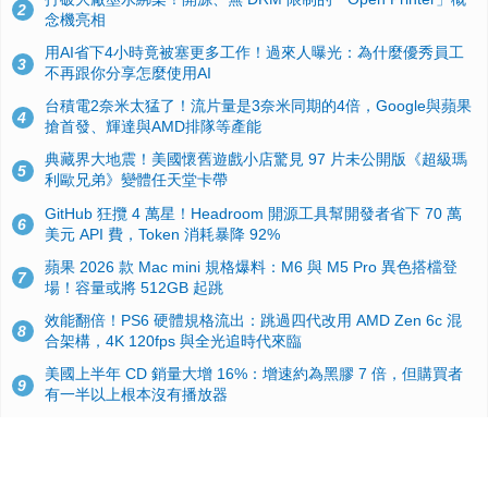
2
念機亮相
用AI省下4小時竟被塞更多工作！過來人曝光：為什麼優秀員工
3
不再跟你分享怎麼使用AI
台積電2奈米太猛了！流片量是3奈米同期的4倍，Google與蘋果
4
搶首發、輝達與AMD排隊等產能
典藏界大地震！美國懷舊遊戲小店驚見 97 片未公開版《超級瑪
5
利歐兄弟》變體任天堂卡帶
GitHub 狂攬 4 萬星！Headroom 開源工具幫開發者省下 70 萬
6
美元 API 費，Token 消耗暴降 92%
蘋果 2026 款 Mac mini 規格爆料：M6 與 M5 Pro 異色搭檔登
7
場！容量或將 512GB 起跳
效能翻倍！PS6 硬體規格流出：跳過四代改用 AMD Zen 6c 混
8
合架構，4K 120fps 與全光追時代來臨
美國上半年 CD 銷量大增 16%：增速約為黑膠 7 倍，但購買者
9
有一半以上根本沒有播放器
諾貝爾獎推手也留不住！從 AlphaFold 團隊解體看 Google 的焦
10
慮：為何明星實驗室要為 Gemini 讓路？