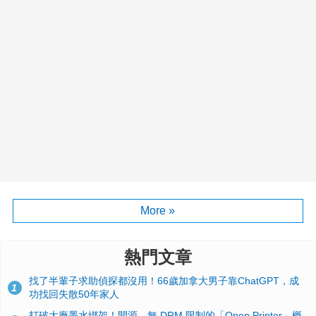
More »
熱門文章
找了半輩子求助偵探都沒用！66歲加拿大男子靠ChatGPT，成
1
功找回失散50年家人
打破大廠墨水綁架！開源、無 DRM 限制的「Open Printer」概