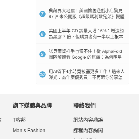
512GB 起跳
典藏界大地震！美國懷舊遊戲小店驚見
7
97 片未公開版《超級瑪利歐兄弟》變體
任天堂卡帶
美國上半年 CD 銷量大增 16%：增速約
8
為黑膠 7 倍，但購買者有一半以上根本
沒有播放器
諾貝爾獎推手也留不住！從 AlphaFold
9
團隊解體看 Google 的焦慮：為何明星
實驗室要為 Gemini 讓路？
用AI省下4小時竟被塞更多工作！過來人
10
曝光：為什麼優秀員工不再跟你分享怎
麼使用AI
旗下媒體與品牌
聯絡我們
款
T客邦
網站內容勘誤
Man’s Fashion
課程內容詢問