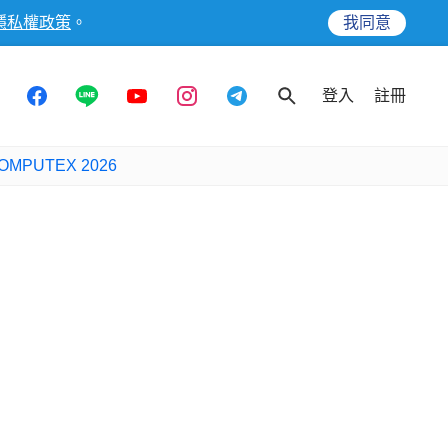
隱私權政策
。
我同意
登入
註冊
OMPUTEX 2026