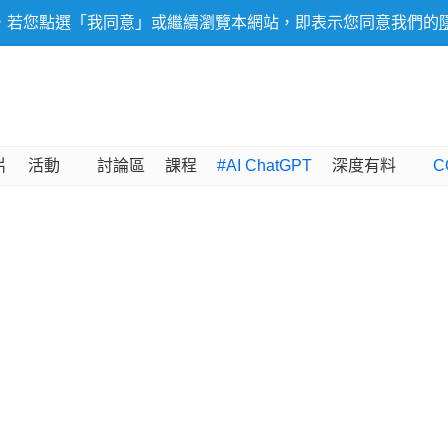
，若您點選「我同意」或繼續瀏覽本網站，即表示您同意我們的
片
活動
討論區
課程
#AI ChatGPT
深度有料
C