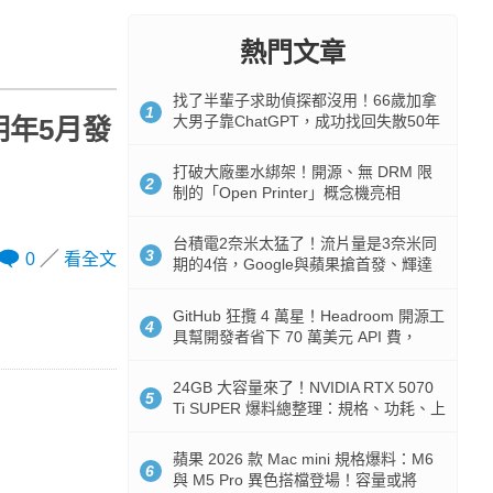
熱門文章
找了半輩子求助偵探都沒用！66歲加拿
1
大男子靠ChatGPT，成功找回失散50年
4 明年5月發
家人
打破大廠墨水綁架！開源、無 DRM 限
2
制的「Open Printer」概念機亮相
台積電2奈米太猛了！流片量是3奈米同
3
0
看全文
期的4倍，Google與蘋果搶首發、輝達
與AMD排隊等產能
GitHub 狂攬 4 萬星！Headroom 開源工
4
具幫開發者省下 70 萬美元 API 費，
Token 消耗暴降 92%
24GB 大容量來了！NVIDIA RTX 5070
5
Ti SUPER 爆料總整理：規格、功耗、上
市時間
蘋果 2026 款 Mac mini 規格爆料：M6
6
與 M5 Pro 異色搭檔登場！容量或將