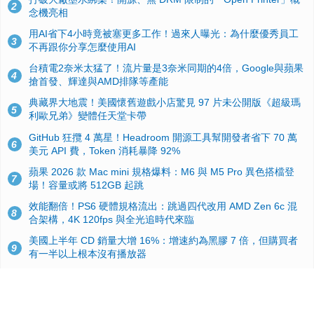
2
念機亮相
用AI省下4小時竟被塞更多工作！過來人曝光：為什麼優秀員工
3
不再跟你分享怎麼使用AI
台積電2奈米太猛了！流片量是3奈米同期的4倍，Google與蘋果
4
搶首發、輝達與AMD排隊等產能
典藏界大地震！美國懷舊遊戲小店驚見 97 片未公開版《超級瑪
5
利歐兄弟》變體任天堂卡帶
GitHub 狂攬 4 萬星！Headroom 開源工具幫開發者省下 70 萬
6
美元 API 費，Token 消耗暴降 92%
蘋果 2026 款 Mac mini 規格爆料：M6 與 M5 Pro 異色搭檔登
7
場！容量或將 512GB 起跳
效能翻倍！PS6 硬體規格流出：跳過四代改用 AMD Zen 6c 混
8
合架構，4K 120fps 與全光追時代來臨
美國上半年 CD 銷量大增 16%：增速約為黑膠 7 倍，但購買者
9
有一半以上根本沒有播放器
諾貝爾獎推手也留不住！從 AlphaFold 團隊解體看 Google 的焦
10
慮：為何明星實驗室要為 Gemini 讓路？