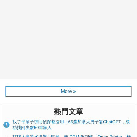
More »
熱門文章
找了半輩子求助偵探都沒用！66歲加拿大男子靠ChatGPT，成
1
功找回失散50年家人
打破大廠墨水綁架！開源、無 DRM 限制的「Open Printer」概