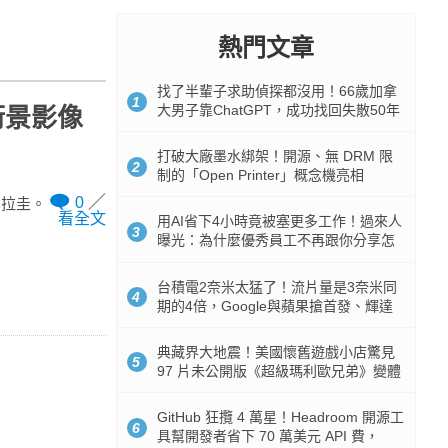
熱門文章
找了半輩子求助偵探都沒用！66歲加拿
1
大男子靠ChatGPT，成功找回失散50年
街景影像
家人
打破大廠墨水綁架！開源、無 DRM 限
2
制的「Open Printer」概念機亮相
0
巴拉圭。
看全文
用AI省下4小時竟被塞更多工作！過來人
3
曝光：為什麼優秀員工不再跟你分享怎
麼使用AI
台積電2奈米太猛了！流片量是3奈米同
4
期的4倍，Google與蘋果搶首發、輝達
與AMD排隊等產能
典藏界大地震！美國懷舊遊戲小店驚見
5
97 片未公開版《超級瑪利歐兄弟》變體
任天堂卡帶
GitHub 狂攬 4 萬星！Headroom 開源工
6
具幫開發者省下 70 萬美元 API 費，