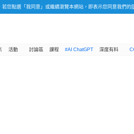
，若您點選「我同意」或繼續瀏覽本網站，即表示您同意我們的
片
活動
討論區
課程
#AI ChatGPT
深度有料
C