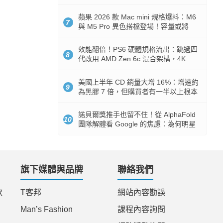
Token 消耗暴降 92%
蘋果 2026 款 Mac mini 規格爆料：M6
7
與 M5 Pro 異色搭檔登場！容量或將
512GB 起跳
效能翻倍！PS6 硬體規格流出：跳過四
8
代改用 AMD Zen 6c 混合架構，4K
120fps 與全光追時代來臨
美國上半年 CD 銷量大增 16%：增速約
9
為黑膠 7 倍，但購買者有一半以上根本
沒有播放器
諾貝爾獎推手也留不住！從 AlphaFold
10
團隊解體看 Google 的焦慮：為何明星
實驗室要為 Gemini 讓路？
旗下媒體與品牌
聯絡我們
款
T客邦
網站內容勘誤
Man’s Fashion
課程內容詢問