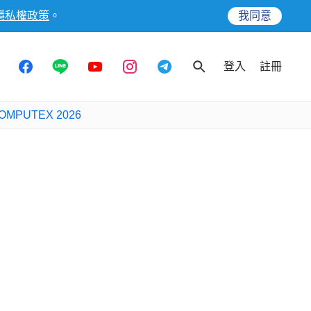
隱私權政策
。
我同意
登入
註冊
OMPUTEX 2026