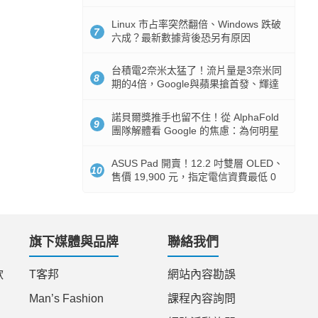
512GB 起跳
Linux 市占率突然翻倍、Windows 跌破
7
六成？最新數據背後恐另有原因
台積電2奈米太猛了！流片量是3奈米同
8
期的4倍，Google與蘋果搶首發、輝達
與AMD排隊等產能
諾貝爾獎推手也留不住！從 AlphaFold
9
團隊解體看 Google 的焦慮：為何明星
實驗室要為 Gemini 讓路？
ASUS Pad 開賣！12.2 吋雙層 OLED、
10
售價 19,900 元，指定電信資費最低 0
元入手
旗下媒體與品牌
聯絡我們
款
T客邦
網站內容勘誤
Man’s Fashion
課程內容詢問