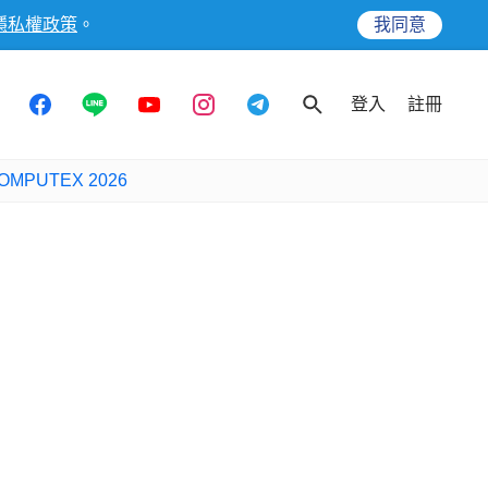
隱私權政策
。
我同意
登入
註冊
OMPUTEX 2026