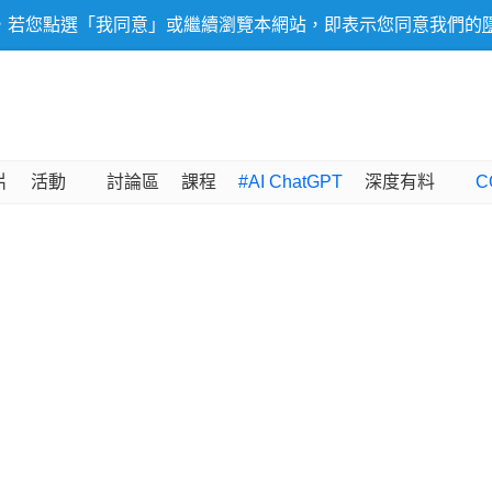
，若您點選「我同意」或繼續瀏覽本網站，即表示您同意我們的
片
活動
討論區
課程
#AI ChatGPT
深度有料
C