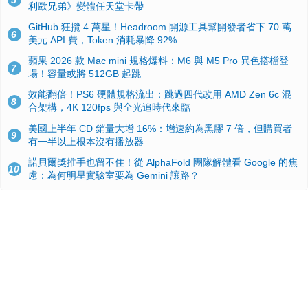
5
利歐兄弟》變體任天堂卡帶
GitHub 狂攬 4 萬星！Headroom 開源工具幫開發者省下 70 萬
6
美元 API 費，Token 消耗暴降 92%
蘋果 2026 款 Mac mini 規格爆料：M6 與 M5 Pro 異色搭檔登
7
場！容量或將 512GB 起跳
效能翻倍！PS6 硬體規格流出：跳過四代改用 AMD Zen 6c 混
8
合架構，4K 120fps 與全光追時代來臨
美國上半年 CD 銷量大增 16%：增速約為黑膠 7 倍，但購買者
9
有一半以上根本沒有播放器
諾貝爾獎推手也留不住！從 AlphaFold 團隊解體看 Google 的焦
10
慮：為何明星實驗室要為 Gemini 讓路？