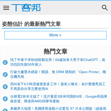
姿態估計 的最新熱門文章
More »
熱門文章
找了半輩子求助偵探都沒用！66歲加拿大男子靠ChatGPT，成
1
功找回失散50年家人
打破大廠墨水綁架！開源、無 DRM 限制的「Open Printer」概
2
念機亮相
用AI省下4小時竟被塞更多工作！過來人曝光：為什麼優秀員工
3
不再跟你分享怎麼使用AI
台積電2奈米太猛了！流片量是3奈米同期的4倍，Google與蘋果
4
搶首發、輝達與AMD排隊等產能
典藏界大地震！美國懷舊遊戲小店驚見 97 片未公開版《超級瑪