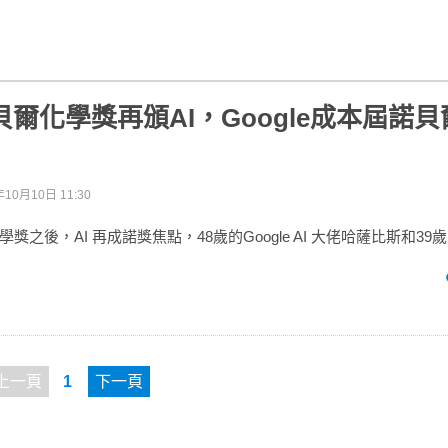
諾貝爾化學獎再頒AI，Google成本屆諾
年10月10日 11:30
獎之後，AI 再成諾獎焦點，48歲的Google AI 大佬哈薩比斯和3
上一頁
1
下一頁