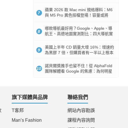
市時間
蘋果 2026 款 Mac mini 規格爆料：M6
7
與 M5 Pro 異色搭檔登場！容量或將
512GB 起跳
哪款導航最好用？Google、Apple、導
8
航王、高德地圖實測對比：四大導航實
測懶人包
美國上半年 CD 銷量大增 16%：增速約
9
為黑膠 7 倍，但購買者有一半以上根本
沒有播放器
諾貝爾獎推手也留不住！從 AlphaFold
10
團隊解體看 Google 的焦慮：為何明星
實驗室要為 Gemini 讓路？
旗下媒體與品牌
聯絡我們
款
T客邦
網站內容勘誤
Man’s Fashion
課程內容詢問