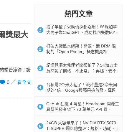
熱門文章
找了半輩子求助偵探都沒用！66歲加拿
1
大男子靠ChatGPT，成功找回失散50年
貝爾獎最大
家人
打破大廠墨水綁架！開源、無 DRM 限
2
制的「Open Printer」概念機亮相
記憶體漲太兇連老闆都怕了？SK海力士
3
9歲的喬普獲得了諾
竟然認了價格「不正常」：再漲下去不
是好事
0
看全文
台積電2奈米太猛了！流片量是3奈米同
4
期的4倍，Google與蘋果搶首發、輝達
與AMD排隊等產能
GitHub 狂攬 4 萬星！Headroom 開源工
5
具幫開發者省下 70 萬美元 API 費，
Token 消耗暴降 92%
24GB 大容量來了！NVIDIA RTX 5070
6
Ti SUPER 爆料總整理：規格、功耗、上