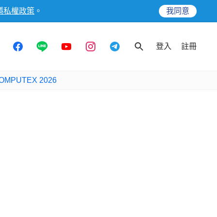
隱私權政策
。
我同意
登入
註冊
OMPUTEX 2026