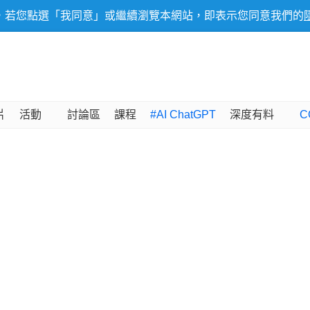
，若您點選「我同意」或繼續瀏覽本網站，即表示您同意我們的
片
活動
討論區
課程
#AI ChatGPT
深度有料
C