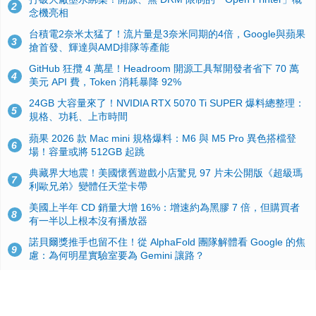
2
念機亮相
台積電2奈米太猛了！流片量是3奈米同期的4倍，Google與蘋果
3
搶首發、輝達與AMD排隊等產能
GitHub 狂攬 4 萬星！Headroom 開源工具幫開發者省下 70 萬
4
美元 API 費，Token 消耗暴降 92%
24GB 大容量來了！NVIDIA RTX 5070 Ti SUPER 爆料總整理：
5
規格、功耗、上市時間
蘋果 2026 款 Mac mini 規格爆料：M6 與 M5 Pro 異色搭檔登
6
場！容量或將 512GB 起跳
典藏界大地震！美國懷舊遊戲小店驚見 97 片未公開版《超級瑪
7
利歐兄弟》變體任天堂卡帶
美國上半年 CD 銷量大增 16%：增速約為黑膠 7 倍，但購買者
8
有一半以上根本沒有播放器
諾貝爾獎推手也留不住！從 AlphaFold 團隊解體看 Google 的焦
9
慮：為何明星實驗室要為 Gemini 讓路？
用AI省下4小時竟被塞更多工作！過來人曝光：為什麼優秀員工
10
不再跟你分享怎麼使用AI