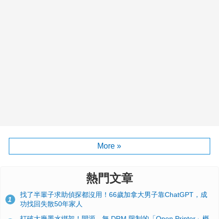
More »
熱門文章
找了半輩子求助偵探都沒用！66歲加拿大男子靠ChatGPT，成
1
功找回失散50年家人
打破大廠墨水綁架！開源、無 DRM 限制的「Open Printer」概