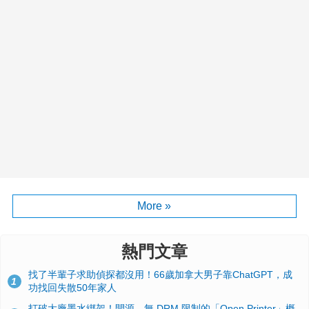
More »
熱門文章
找了半輩子求助偵探都沒用！66歲加拿大男子靠ChatGPT，成
1
功找回失散50年家人
打破大廠墨水綁架！開源、無 DRM 限制的「Open Printer」概