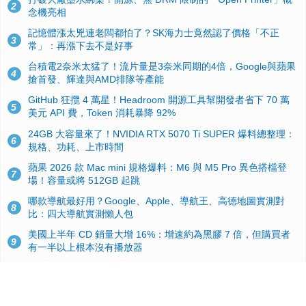
2
念機亮相
記憶體漲太兇連老闆都怕了？SK海力士竟然認了價格「不正
3
常」：再漲下去不是好事
台積電2奈米太猛了！流片量是3奈米同期的4倍，Google與蘋果
4
搶首發、輝達與AMD排隊等產能
GitHub 狂攬 4 萬星！Headroom 開源工具幫開發者省下 70 萬
5
美元 API 費，Token 消耗暴降 92%
24GB 大容量來了！NVIDIA RTX 5070 Ti SUPER 爆料總整理：
6
規格、功耗、上市時間
蘋果 2026 款 Mac mini 規格爆料：M6 與 M5 Pro 異色搭檔登
7
場！容量或將 512GB 起跳
哪款導航最好用？Google、Apple、導航王、高德地圖實測對
8
比：四大導航實測懶人包
美國上半年 CD 銷量大增 16%：增速約為黑膠 7 倍，但購買者
9
有一半以上根本沒有播放器
諾貝爾獎推手也留不住！從 AlphaFold 團隊解體看 Google 的焦
10
慮：為何明星實驗室要為 Gemini 讓路？