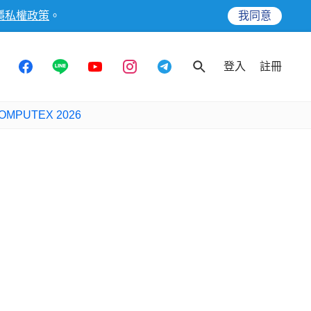
隱私權政策
。
我同意
登入
註冊
OMPUTEX 2026