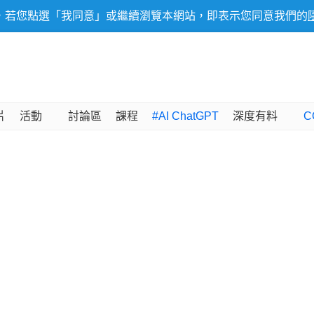
，若您點選「我同意」或繼續瀏覽本網站，即表示您同意我們的
片
活動
討論區
課程
#AI ChatGPT
深度有料
C