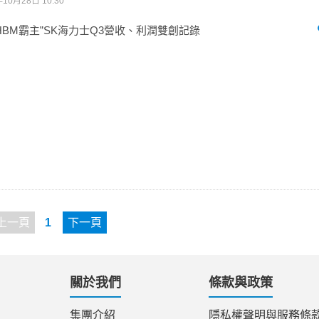
年10月28日 10:30
“HBM霸主”SK海力士Q3營收、利潤雙創記錄
上一頁
1
下一頁
關於我們
條款與政策
集團介紹
隱私權聲明與服務條