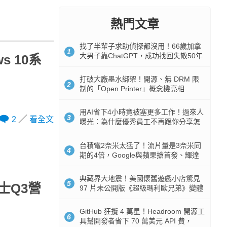
熱門文章
找了半輩子求助偵探都沒用！66歲加拿
1
大男子靠ChatGPT，成功找回失散50年
s 10系
家人
打破大廠墨水綁架！開源、無 DRM 限
2
制的「Open Printer」概念機亮相
用AI省下4小時竟被塞更多工作！過來人
3
2
看全文
曝光：為什麼優秀員工不再跟你分享怎
麼使用AI
台積電2奈米太猛了！流片量是3奈米同
4
期的4倍，Google與蘋果搶首發、輝達
與AMD排隊等產能
典藏界大地震！美國懷舊遊戲小店驚見
5
士Q3營
97 片未公開版《超級瑪利歐兄弟》變體
任天堂卡帶
GitHub 狂攬 4 萬星！Headroom 開源工
6
具幫開發者省下 70 萬美元 API 費，