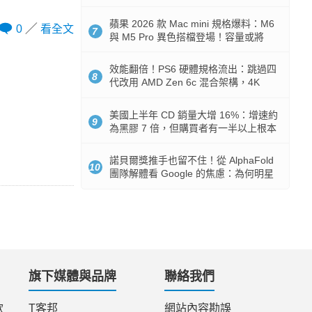
Token 消耗暴降 92%
蘋果 2026 款 Mac mini 規格爆料：M6
0
看全文
7
與 M5 Pro 異色搭檔登場！容量或將
512GB 起跳
效能翻倍！PS6 硬體規格流出：跳過四
8
代改用 AMD Zen 6c 混合架構，4K
120fps 與全光追時代來臨
美國上半年 CD 銷量大增 16%：增速約
9
為黑膠 7 倍，但購買者有一半以上根本
沒有播放器
諾貝爾獎推手也留不住！從 AlphaFold
10
團隊解體看 Google 的焦慮：為何明星
實驗室要為 Gemini 讓路？
旗下媒體與品牌
聯絡我們
款
T客邦
網站內容勘誤