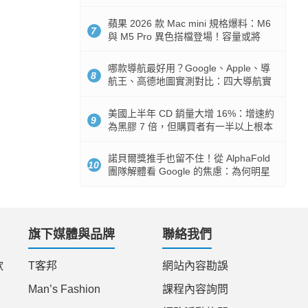
市時間
蘋果 2026 款 Mac mini 規格爆料：M6
7
與 M5 Pro 異色搭檔登場！容量或將
512GB 起跳
哪款導航最好用？Google、Apple、導
8
航王、高德地圖實測對比：四大導航實
測懶人包
美國上半年 CD 銷量大增 16%：增速約
9
為黑膠 7 倍，但購買者有一半以上根本
沒有播放器
諾貝爾獎推手也留不住！從 AlphaFold
10
團隊解體看 Google 的焦慮：為何明星
實驗室要為 Gemini 讓路？
旗下媒體與品牌
聯絡我們
款
T客邦
網站內容勘誤
Man’s Fashion
課程內容詢問