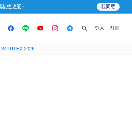
隱私權政策
。
我同意
登入
註冊
OMPUTEX 2026