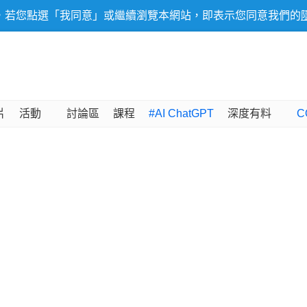
，若您點選「我同意」或繼續瀏覽本網站，即表示您同意我們的
片
活動
討論區
課程
#AI ChatGPT
深度有料
C