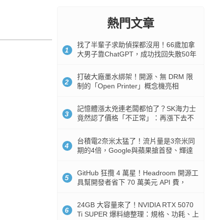
熱門文章
找了半輩子求助偵探都沒用！66歲加拿
1
大男子靠ChatGPT，成功找回失散50年
家人
打破大廠墨水綁架！開源、無 DRM 限
2
制的「Open Printer」概念機亮相
記憶體漲太兇連老闆都怕了？SK海力士
3
竟然認了價格「不正常」：再漲下去不
是好事
台積電2奈米太猛了！流片量是3奈米同
4
期的4倍，Google與蘋果搶首發、輝達
與AMD排隊等產能
GitHub 狂攬 4 萬星！Headroom 開源工
5
具幫開發者省下 70 萬美元 API 費，
Token 消耗暴降 92%
24GB 大容量來了！NVIDIA RTX 5070
6
Ti SUPER 爆料總整理：規格、功耗、上