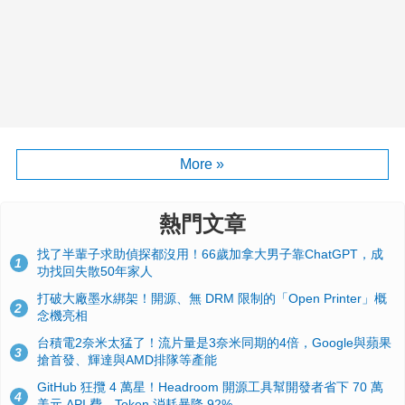
More »
熱門文章
找了半輩子求助偵探都沒用！66歲加拿大男子靠ChatGPT，成
1
功找回失散50年家人
打破大廠墨水綁架！開源、無 DRM 限制的「Open Printer」概
2
念機亮相
台積電2奈米太猛了！流片量是3奈米同期的4倍，Google與蘋果
3
搶首發、輝達與AMD排隊等產能
GitHub 狂攬 4 萬星！Headroom 開源工具幫開發者省下 70 萬
4
美元 API 費，Token 消耗暴降 92%