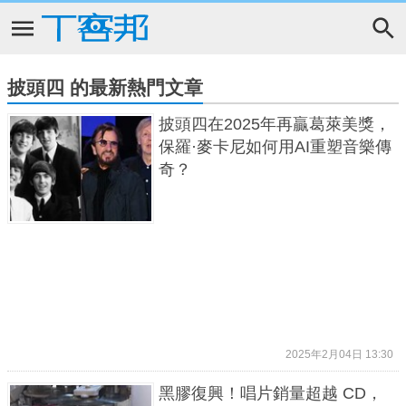
披頭四 的最新熱門文章
披頭四在2025年再贏葛萊美獎，
保羅·麥卡尼如何用AI重塑音樂傳
奇？
2025年2月04日 13:30
黑膠復興！唱片銷量超越 CD，