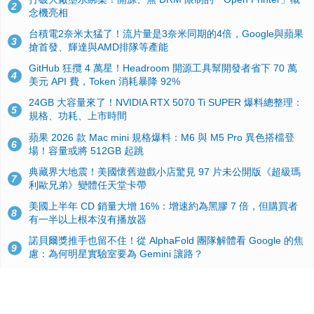
2
念機亮相
台積電2奈米太猛了！流片量是3奈米同期的4倍，Google與蘋果
3
搶首發、輝達與AMD排隊等產能
GitHub 狂攬 4 萬星！Headroom 開源工具幫開發者省下 70 萬
4
美元 API 費，Token 消耗暴降 92%
24GB 大容量來了！NVIDIA RTX 5070 Ti SUPER 爆料總整理：
5
規格、功耗、上市時間
蘋果 2026 款 Mac mini 規格爆料：M6 與 M5 Pro 異色搭檔登
6
場！容量或將 512GB 起跳
典藏界大地震！美國懷舊遊戲小店驚見 97 片未公開版《超級瑪
7
利歐兄弟》變體任天堂卡帶
美國上半年 CD 銷量大增 16%：增速約為黑膠 7 倍，但購買者
8
有一半以上根本沒有播放器
諾貝爾獎推手也留不住！從 AlphaFold 團隊解體看 Google 的焦
9
慮：為何明星實驗室要為 Gemini 讓路？
用AI省下4小時竟被塞更多工作！過來人曝光：為什麼優秀員工
10
不再跟你分享怎麼使用AI