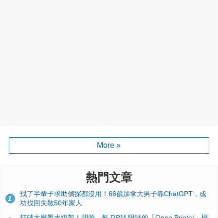
More »
熱門文章
找了半輩子求助偵探都沒用！66歲加拿大男子靠ChatGPT，成
1
功找回失散50年家人
打破大廠墨水綁架！開源、無 DRM 限制的「Open Printer」概