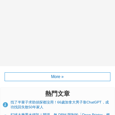
More »
熱門文章
找了半輩子求助偵探都沒用！66歲加拿大男子靠ChatGPT，成
1
功找回失散50年家人
打破大廠墨水綁架！開源、無 DRM 限制的「Open Printer」概