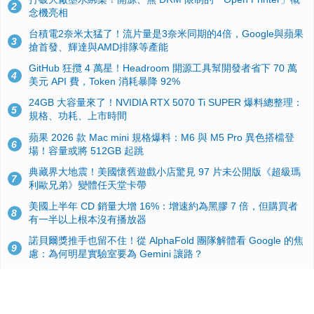
2
念機亮相
台積電2奈米太猛了！流片量是3奈米同期的4倍，Google與蘋果
3
搶首發、輝達與AMD排隊等產能
GitHub 狂攬 4 萬星！Headroom 開源工具幫開發者省下 70 萬
4
美元 API 費，Token 消耗暴降 92%
24GB 大容量來了！NVIDIA RTX 5070 Ti SUPER 爆料總整理：
5
規格、功耗、上市時間
蘋果 2026 款 Mac mini 規格爆料：M6 與 M5 Pro 異色搭檔登
6
場！容量或將 512GB 起跳
典藏界大地震！美國懷舊遊戲小店驚見 97 片未公開版《超級瑪
7
利歐兄弟》變體任天堂卡帶
美國上半年 CD 銷量大增 16%：增速約為黑膠 7 倍，但購買者
8
有一半以上根本沒有播放器
諾貝爾獎推手也留不住！從 AlphaFold 團隊解體看 Google 的焦
9
慮：為何明星實驗室要為 Gemini 讓路？
用AI省下4小時竟被塞更多工作！過來人曝光：為什麼優秀員工
10
不再跟你分享怎麼使用AI