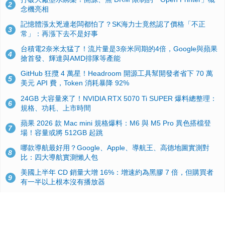
2
念機亮相
記憶體漲太兇連老闆都怕了？SK海力士竟然認了價格「不正
3
常」：再漲下去不是好事
台積電2奈米太猛了！流片量是3奈米同期的4倍，Google與蘋果
4
搶首發、輝達與AMD排隊等產能
GitHub 狂攬 4 萬星！Headroom 開源工具幫開發者省下 70 萬
5
美元 API 費，Token 消耗暴降 92%
24GB 大容量來了！NVIDIA RTX 5070 Ti SUPER 爆料總整理：
6
規格、功耗、上市時間
蘋果 2026 款 Mac mini 規格爆料：M6 與 M5 Pro 異色搭檔登
7
場！容量或將 512GB 起跳
哪款導航最好用？Google、Apple、導航王、高德地圖實測對
8
比：四大導航實測懶人包
美國上半年 CD 銷量大增 16%：增速約為黑膠 7 倍，但購買者
9
有一半以上根本沒有播放器
諾貝爾獎推手也留不住！從 AlphaFold 團隊解體看 Google 的焦
10
慮：為何明星實驗室要為 Gemini 讓路？