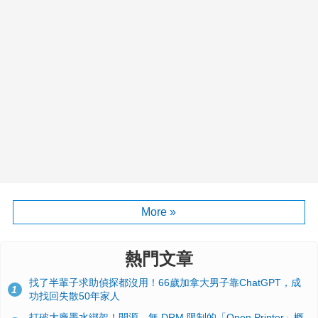
More »
熱門文章
找了半輩子求助偵探都沒用！66歲加拿大男子靠ChatGPT，成
1
功找回失散50年家人
打破大廠墨水綁架！開源、無 DRM 限制的「Open Printer」概