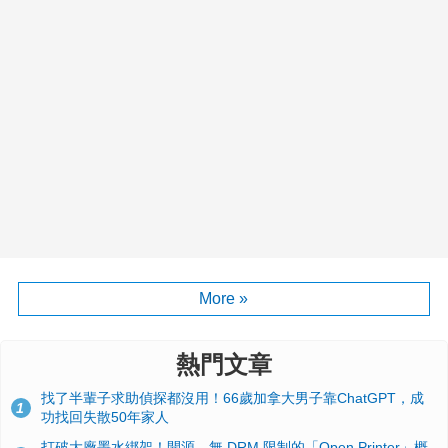
More »
熱門文章
找了半輩子求助偵探都沒用！66歲加拿大男子靠ChatGPT，成
1
功找回失散50年家人
打破大廠墨水綁架！開源、無 DRM 限制的「Open Printer」概