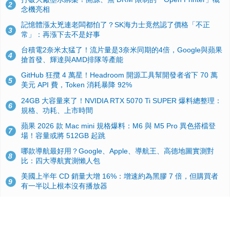
2
念機亮相
記憶體漲太兇連老闆都怕了？SK海力士竟然認了價格「不正
3
常」：再漲下去不是好事
台積電2奈米太猛了！流片量是3奈米同期的4倍，Google與蘋果
4
搶首發、輝達與AMD排隊等產能
GitHub 狂攬 4 萬星！Headroom 開源工具幫開發者省下 70 萬
5
美元 API 費，Token 消耗暴降 92%
24GB 大容量來了！NVIDIA RTX 5070 Ti SUPER 爆料總整理：
6
規格、功耗、上市時間
蘋果 2026 款 Mac mini 規格爆料：M6 與 M5 Pro 異色搭檔登
7
場！容量或將 512GB 起跳
哪款導航最好用？Google、Apple、導航王、高德地圖實測對
8
比：四大導航實測懶人包
美國上半年 CD 銷量大增 16%：增速約為黑膠 7 倍，但購買者
9
有一半以上根本沒有播放器
諾貝爾獎推手也留不住！從 AlphaFold 團隊解體看 Google 的焦
10
慮：為何明星實驗室要為 Gemini 讓路？