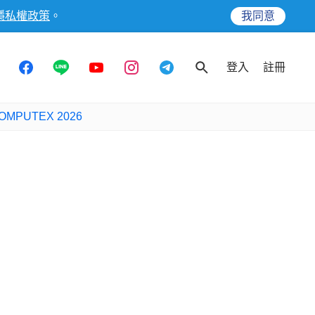
隱私權政策
。
我同意
登入
註冊
OMPUTEX 2026