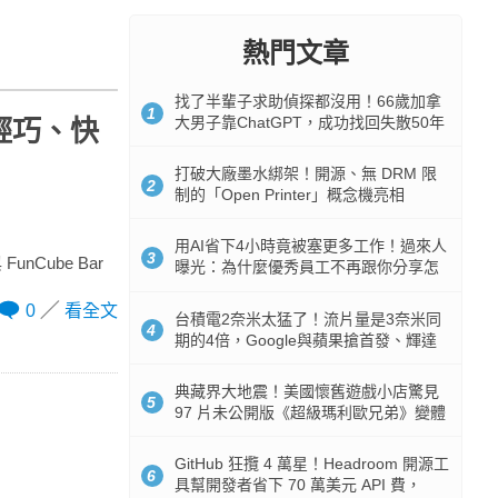
熱門文章
找了半輩子求助偵探都沒用！66歲加拿
1
大男子靠ChatGPT，成功找回失散50年
場，輕巧、快
家人
打破大廠墨水綁架！開源、無 DRM 限
2
制的「Open Printer」概念機亮相
用AI省下4小時竟被塞更多工作！過來人
3
nCube Bar
曝光：為什麼優秀員工不再跟你分享怎
麼使用AI
0
看全文
台積電2奈米太猛了！流片量是3奈米同
4
期的4倍，Google與蘋果搶首發、輝達
與AMD排隊等產能
典藏界大地震！美國懷舊遊戲小店驚見
5
97 片未公開版《超級瑪利歐兄弟》變體
任天堂卡帶
GitHub 狂攬 4 萬星！Headroom 開源工
6
具幫開發者省下 70 萬美元 API 費，