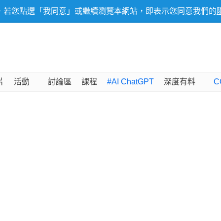
，若您點選「我同意」或繼續瀏覽本網站，即表示您同意我們的
片
活動
討論區
課程
#AI ChatGPT
深度有料
C