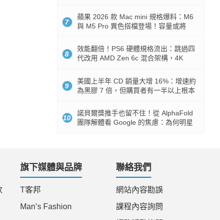
Token 消耗暴降 92%
蘋果 2026 款 Mac mini 規格爆料：M6
7
與 M5 Pro 異色搭檔登場！容量或將
512GB 起跳
效能翻倍！PS6 硬體規格流出：跳過四
8
代改用 AMD Zen 6c 混合架構，4K
120fps 與全光追時代來臨
美國上半年 CD 銷量大增 16%：增速約
9
為黑膠 7 倍，但購買者有一半以上根本
沒有播放器
諾貝爾獎推手也留不住！從 AlphaFold
10
團隊解體看 Google 的焦慮：為何明星
實驗室要為 Gemini 讓路？
旗下媒體與品牌
聯絡我們
款
T客邦
網站內容勘誤
Man’s Fashion
課程內容詢問