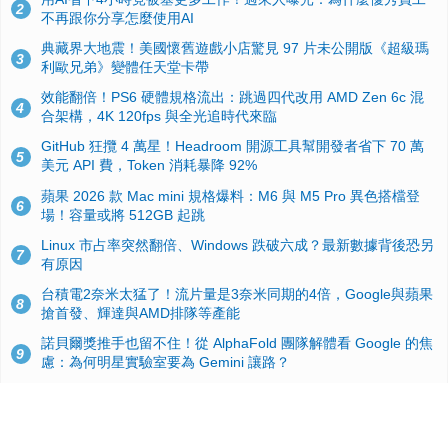
2
不再跟你分享怎麼使用AI
典藏界大地震！美國懷舊遊戲小店驚見 97 片未公開版《超級瑪
3
利歐兄弟》變體任天堂卡帶
效能翻倍！PS6 硬體規格流出：跳過四代改用 AMD Zen 6c 混
4
合架構，4K 120fps 與全光追時代來臨
GitHub 狂攬 4 萬星！Headroom 開源工具幫開發者省下 70 萬
5
美元 API 費，Token 消耗暴降 92%
蘋果 2026 款 Mac mini 規格爆料：M6 與 M5 Pro 異色搭檔登
6
場！容量或將 512GB 起跳
Linux 市占率突然翻倍、Windows 跌破六成？最新數據背後恐另
7
有原因
台積電2奈米太猛了！流片量是3奈米同期的4倍，Google與蘋果
8
搶首發、輝達與AMD排隊等產能
諾貝爾獎推手也留不住！從 AlphaFold 團隊解體看 Google 的焦
9
慮：為何明星實驗室要為 Gemini 讓路？
ASUS Pad 開賣！12.2 吋雙層 OLED、售價 19,900 元，指定電
10
信資費最低 0 元入手