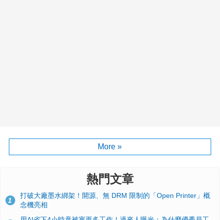
More »
熱門文章
打破大廠墨水綁架！開源、無 DRM 限制的「Open Printer」概
1
念機亮相
用AI省下4小時竟被塞更多工作！過來人曝光：為什麼優秀員工