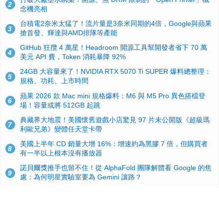
2
念機亮相
台積電2奈米太猛了！流片量是3奈米同期的4倍，Google與蘋果
3
搶首發、輝達與AMD排隊等產能
GitHub 狂攬 4 萬星！Headroom 開源工具幫開發者省下 70 萬
4
美元 API 費，Token 消耗暴降 92%
24GB 大容量來了！NVIDIA RTX 5070 Ti SUPER 爆料總整理：
5
規格、功耗、上市時間
蘋果 2026 款 Mac mini 規格爆料：M6 與 M5 Pro 異色搭檔登
6
場！容量或將 512GB 起跳
典藏界大地震！美國懷舊遊戲小店驚見 97 片未公開版《超級瑪
7
利歐兄弟》變體任天堂卡帶
美國上半年 CD 銷量大增 16%：增速約為黑膠 7 倍，但購買者
8
有一半以上根本沒有播放器
諾貝爾獎推手也留不住！從 AlphaFold 團隊解體看 Google 的焦
9
慮：為何明星實驗室要為 Gemini 讓路？
用AI省下4小時竟被塞更多工作！過來人曝光：為什麼優秀員工
10
不再跟你分享怎麼使用AI