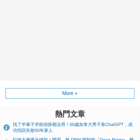
More »
熱門文章
找了半輩子求助偵探都沒用！66歲加拿大男子靠ChatGPT，成
1
功找回失散50年家人
打破大廠墨水綁架！開源、無 DRM 限制的「Open Printer」概