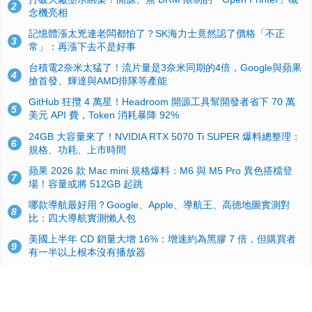
2
念機亮相
記憶體漲太兇連老闆都怕了？SK海力士竟然認了價格「不正
3
常」：再漲下去不是好事
台積電2奈米太猛了！流片量是3奈米同期的4倍，Google與蘋果
4
搶首發、輝達與AMD排隊等產能
GitHub 狂攬 4 萬星！Headroom 開源工具幫開發者省下 70 萬
5
美元 API 費，Token 消耗暴降 92%
24GB 大容量來了！NVIDIA RTX 5070 Ti SUPER 爆料總整理：
6
規格、功耗、上市時間
蘋果 2026 款 Mac mini 規格爆料：M6 與 M5 Pro 異色搭檔登
7
場！容量或將 512GB 起跳
哪款導航最好用？Google、Apple、導航王、高德地圖實測對
8
比：四大導航實測懶人包
美國上半年 CD 銷量大增 16%：增速約為黑膠 7 倍，但購買者
9
有一半以上根本沒有播放器
諾貝爾獎推手也留不住！從 AlphaFold 團隊解體看 Google 的焦
10
慮：為何明星實驗室要為 Gemini 讓路？