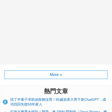
More »
熱門文章
找了半輩子求助偵探都沒用！66歲加拿大男子靠ChatGPT，成
1
功找回失散50年家人
打破大廠墨水綁架！開源、無 DRM 限制的「Open Printer」概