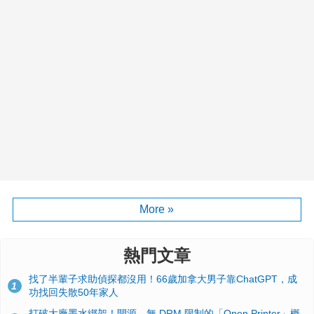
More »
熱門文章
找了半輩子求助偵探都沒用！66歲加拿大男子靠ChatGPT，成
1
功找回失散50年家人
打破大廠墨水綁架！開源、無 DRM 限制的「Open Printer」概