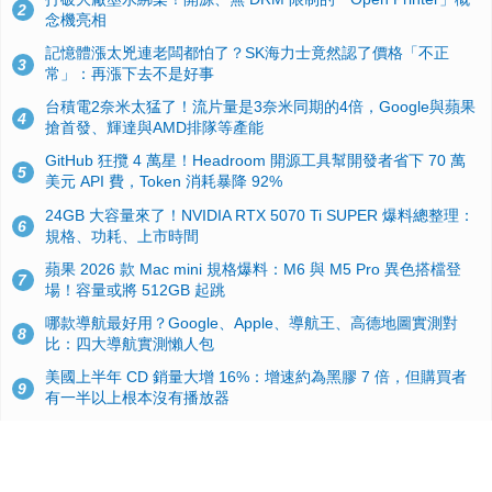
2
念機亮相
記憶體漲太兇連老闆都怕了？SK海力士竟然認了價格「不正
3
常」：再漲下去不是好事
台積電2奈米太猛了！流片量是3奈米同期的4倍，Google與蘋果
4
搶首發、輝達與AMD排隊等產能
GitHub 狂攬 4 萬星！Headroom 開源工具幫開發者省下 70 萬
5
美元 API 費，Token 消耗暴降 92%
24GB 大容量來了！NVIDIA RTX 5070 Ti SUPER 爆料總整理：
6
規格、功耗、上市時間
蘋果 2026 款 Mac mini 規格爆料：M6 與 M5 Pro 異色搭檔登
7
場！容量或將 512GB 起跳
哪款導航最好用？Google、Apple、導航王、高德地圖實測對
8
比：四大導航實測懶人包
美國上半年 CD 銷量大增 16%：增速約為黑膠 7 倍，但購買者
9
有一半以上根本沒有播放器
諾貝爾獎推手也留不住！從 AlphaFold 團隊解體看 Google 的焦
10
慮：為何明星實驗室要為 Gemini 讓路？