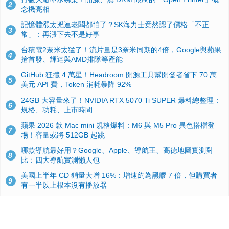
2
念機亮相
記憶體漲太兇連老闆都怕了？SK海力士竟然認了價格「不正
3
常」：再漲下去不是好事
台積電2奈米太猛了！流片量是3奈米同期的4倍，Google與蘋果
4
搶首發、輝達與AMD排隊等產能
GitHub 狂攬 4 萬星！Headroom 開源工具幫開發者省下 70 萬
5
美元 API 費，Token 消耗暴降 92%
24GB 大容量來了！NVIDIA RTX 5070 Ti SUPER 爆料總整理：
6
規格、功耗、上市時間
蘋果 2026 款 Mac mini 規格爆料：M6 與 M5 Pro 異色搭檔登
7
場！容量或將 512GB 起跳
哪款導航最好用？Google、Apple、導航王、高德地圖實測對
8
比：四大導航實測懶人包
美國上半年 CD 銷量大增 16%：增速約為黑膠 7 倍，但購買者
9
有一半以上根本沒有播放器
諾貝爾獎推手也留不住！從 AlphaFold 團隊解體看 Google 的焦
10
慮：為何明星實驗室要為 Gemini 讓路？