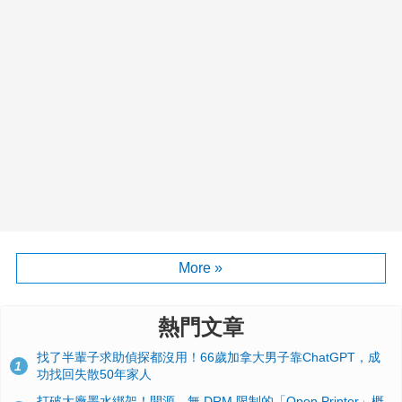
More »
熱門文章
找了半輩子求助偵探都沒用！66歲加拿大男子靠ChatGPT，成
1
功找回失散50年家人
打破大廠墨水綁架！開源、無 DRM 限制的「Open Printer」概