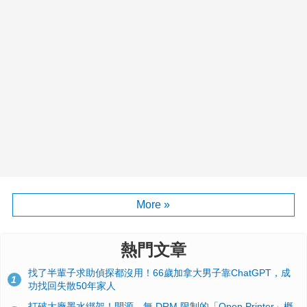
More »
熱門文章
找了半輩子求助偵探都沒用！66歲加拿大男子靠ChatGPT，成
1
功找回失散50年家人
打破大廠墨水綁架！開源、無 DRM 限制的「Open Printer」概