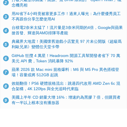
2
念機亮相
用AI省下4小時竟被塞更多工作！過來人曝光：為什麼優秀員工
3
不再跟你分享怎麼使用AI
台積電2奈米太猛了！流片量是3奈米同期的4倍，Google與蘋果
4
搶首發、輝達與AMD排隊等產能
典藏界大地震！美國懷舊遊戲小店驚見 97 片未公開版《超級瑪
5
利歐兄弟》變體任天堂卡帶
GitHub 狂攬 4 萬星！Headroom 開源工具幫開發者省下 70 萬
6
美元 API 費，Token 消耗暴降 92%
蘋果 2026 款 Mac mini 規格爆料：M6 與 M5 Pro 異色搭檔登
7
場！容量或將 512GB 起跳
效能翻倍！PS6 硬體規格流出：跳過四代改用 AMD Zen 6c 混
8
合架構，4K 120fps 與全光追時代來臨
美國上半年 CD 銷量大增 16%：增速約為黑膠 7 倍，但購買者
9
有一半以上根本沒有播放器
諾貝爾獎推手也留不住！從 AlphaFold 團隊解體看 Google 的焦
10
慮：為何明星實驗室要為 Gemini 讓路？