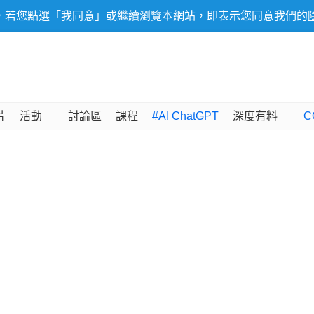
，若您點選「我同意」或繼續瀏覽本網站，即表示您同意我們的
片
活動
討論區
課程
#AI ChatGPT
深度有料
C