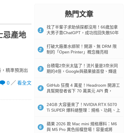
熱門文章
找了半輩子求助偵探都沒用！66歲加拿
1
大男子靠ChatGPT，成功找回失散50年
士忌產地
家人
打破大廠墨水綁架！開源、無 DRM 限
2
制的「Open Printer」概念機亮相
台積電2奈米太猛了！流片量是3奈米同
3
析，精準預測出
期的4倍，Google與蘋果搶首發、輝達
與AMD排隊等產能
0
看全文
GitHub 狂攬 4 萬星！Headroom 開源工
4
具幫開發者省下 70 萬美元 API 費，
Token 消耗暴降 92%
24GB 大容量來了！NVIDIA RTX 5070
5
Ti SUPER 爆料總整理：規格、功耗、上
市時間
蘋果 2026 款 Mac mini 規格爆料：M6
6
與 M5 Pro 異色搭檔登場！容量或將