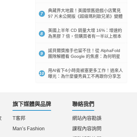
512GB 起跳
典藏界大地震！美國懷舊遊戲小店驚見
7
97 片未公開版《超級瑪利歐兄弟》變體
任天堂卡帶
美國上半年 CD 銷量大增 16%：增速約
8
為黑膠 7 倍，但購買者有一半以上根本
沒有播放器
諾貝爾獎推手也留不住！從 AlphaFold
9
團隊解體看 Google 的焦慮：為何明星
實驗室要為 Gemini 讓路？
用AI省下4小時竟被塞更多工作！過來人
10
曝光：為什麼優秀員工不再跟你分享怎
麼使用AI
旗下媒體與品牌
聯絡我們
款
T客邦
網站內容勘誤
Man’s Fashion
課程內容詢問