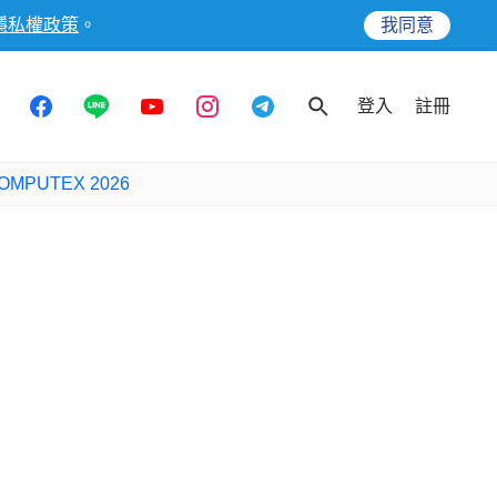
隱私權政策
。
我同意
登入
註冊
OMPUTEX 2026