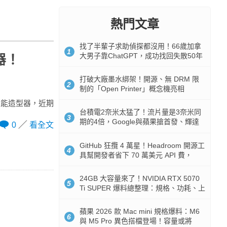
熱門文章
找了半輩子求助偵探都沒用！66歲加拿
1
大男子靠ChatGPT，成功找回失散50年
髮器！
家人
打破大廠墨水綁架！開源、無 DRM 限
2
制的「Open Printer」概念機亮相
多功能造型器，近期
台積電2奈米太猛了！流片量是3奈米同
3
期的4倍，Google與蘋果搶首發、輝達
0
看全文
與AMD排隊等產能
GitHub 狂攬 4 萬星！Headroom 開源工
4
具幫開發者省下 70 萬美元 API 費，
Token 消耗暴降 92%
24GB 大容量來了！NVIDIA RTX 5070
5
Ti SUPER 爆料總整理：規格、功耗、上
市時間
蘋果 2026 款 Mac mini 規格爆料：M6
6
與 M5 Pro 異色搭檔登場！容量或將