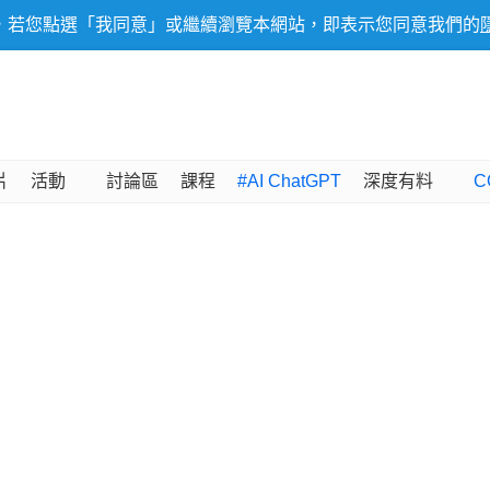
，若您點選「我同意」或繼續瀏覽本網站，即表示您同意我們的
片
活動
討論區
課程
#AI ChatGPT
深度有料
C