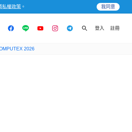
隱私權政策
。
我同意
登入
註冊
OMPUTEX 2026