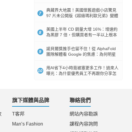
512GB 起跳
典藏界大地震！美國懷舊遊戲小店驚見
7
97 片未公開版《超級瑪利歐兄弟》變體
任天堂卡帶
美國上半年 CD 銷量大增 16%：增速約
8
為黑膠 7 倍，但購買者有一半以上根本
沒有播放器
諾貝爾獎推手也留不住！從 AlphaFold
9
團隊解體看 Google 的焦慮：為何明星
實驗室要為 Gemini 讓路？
用AI省下4小時竟被塞更多工作！過來人
10
曝光：為什麼優秀員工不再跟你分享怎
麼使用AI
旗下媒體與品牌
聯絡我們
款
T客邦
網站內容勘誤
Man’s Fashion
課程內容詢問