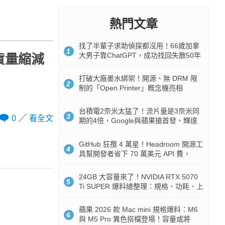
熱門文章
找了半輩子求助偵探都沒用！66歲加拿
1
大男子靠ChatGPT，成功找回失散50年
出貨量縮減
家人
打破大廠墨水綁架！開源、無 DRM 限
2
制的「Open Printer」概念機亮相
台積電2奈米太猛了！流片量是3奈米同
3
0
看全文
期的4倍，Google與蘋果搶首發、輝達
與AMD排隊等產能
GitHub 狂攬 4 萬星！Headroom 開源工
4
具幫開發者省下 70 萬美元 API 費，
Token 消耗暴降 92%
24GB 大容量來了！NVIDIA RTX 5070
5
Ti SUPER 爆料總整理：規格、功耗、上
市時間
蘋果 2026 款 Mac mini 規格爆料：M6
6
與 M5 Pro 異色搭檔登場！容量或將