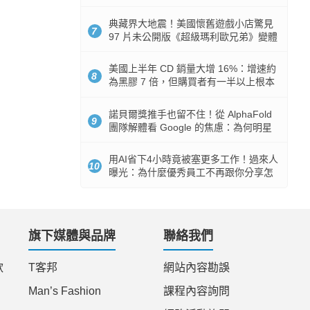
512GB 起跳
典藏界大地震！美國懷舊遊戲小店驚見
7
97 片未公開版《超級瑪利歐兄弟》變體
任天堂卡帶
美國上半年 CD 銷量大增 16%：增速約
8
為黑膠 7 倍，但購買者有一半以上根本
沒有播放器
諾貝爾獎推手也留不住！從 AlphaFold
9
團隊解體看 Google 的焦慮：為何明星
實驗室要為 Gemini 讓路？
用AI省下4小時竟被塞更多工作！過來人
10
曝光：為什麼優秀員工不再跟你分享怎
麼使用AI
旗下媒體與品牌
聯絡我們
款
T客邦
網站內容勘誤
Man’s Fashion
課程內容詢問