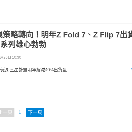
略轉向！明年Z Fold 7、Z Flip 7
25系列雄心勃勃
月26日 10:30
衰退 三星計畫明年縮減40%出貨量
上一頁
1
下一頁