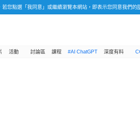
，若您點選「我同意」或繼續瀏覽本網站，即表示您同意我們的
片
活動
討論區
課程
#AI ChatGPT
深度有料
C