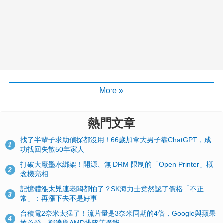
More »
熱門文章
找了半輩子求助偵探都沒用！66歲加拿大男子靠ChatGPT，成
1
功找回失散50年家人
打破大廠墨水綁架！開源、無 DRM 限制的「Open Printer」概
2
念機亮相
記憶體漲太兇連老闆都怕了？SK海力士竟然認了價格「不正
3
常」：再漲下去不是好事
台積電2奈米太猛了！流片量是3奈米同期的4倍，Google與蘋果
4
搶首發、輝達與AMD排隊等產能