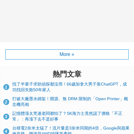
More »
熱門文章
找了半輩子求助偵探都沒用！66歲加拿大男子靠ChatGPT，成
1
功找回失散50年家人
打破大廠墨水綁架！開源、無 DRM 限制的「Open Printer」概
2
念機亮相
記憶體漲太兇連老闆都怕了？SK海力士竟然認了價格「不正
3
常」：再漲下去不是好事
台積電2奈米太猛了！流片量是3奈米同期的4倍，Google與蘋果
4
搶首發、輝達與AMD排隊等產能