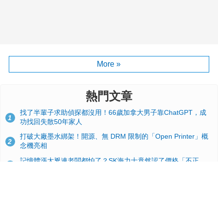
More »
熱門文章
找了半輩子求助偵探都沒用！66歲加拿大男子靠ChatGPT，成
1
功找回失散50年家人
打破大廠墨水綁架！開源、無 DRM 限制的「Open Printer」概
2
念機亮相
記憶體漲太兇連老闆都怕了？SK海力士竟然認了價格「不正
3
常」：再漲下去不是好事
台積電2奈米太猛了！流片量是3奈米同期的4倍，Google與蘋果
4
搶首發、輝達與AMD排隊等產能
GitHub 狂攬 4 萬星！Headroom 開源工具幫開發者省下 70 萬
5
美元 API 費，Token 消耗暴降 92%