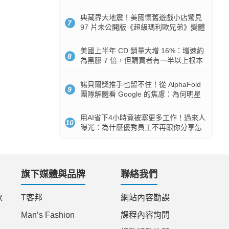
512GB 起跳
典藏界大地震！美國懷舊遊戲小店驚見
7
97 片未公開版《超級瑪利歐兄弟》變體
任天堂卡帶
美國上半年 CD 銷量大增 16%：增速約
8
為黑膠 7 倍，但購買者有一半以上根本
沒有播放器
諾貝爾獎推手也留不住！從 AlphaFold
9
團隊解體看 Google 的焦慮：為何明星
實驗室要為 Gemini 讓路？
用AI省下4小時竟被塞更多工作！過來人
10
曝光：為什麼優秀員工不再跟你分享怎
麼使用AI
旗下媒體與品牌
聯絡我們
款
T客邦
網站內容勘誤
Man’s Fashion
課程內容詢問