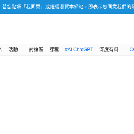
，若您點選「我同意」或繼續瀏覽本網站，即表示您同意我們的
片
活動
討論區
課程
#AI ChatGPT
深度有料
C