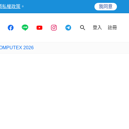
隱私權政策
。
我同意
登入
註冊
OMPUTEX 2026