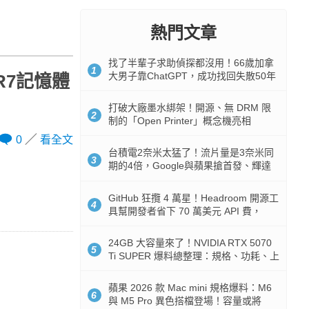
熱門文章
找了半輩子求助偵探都沒用！66歲加拿
1
大男子靠ChatGPT，成功找回失散50年
R7記憶體
家人
打破大廠墨水綁架！開源、無 DRM 限
2
制的「Open Printer」概念機亮相
0
看全文
台積電2奈米太猛了！流片量是3奈米同
3
期的4倍，Google與蘋果搶首發、輝達
與AMD排隊等產能
GitHub 狂攬 4 萬星！Headroom 開源工
4
具幫開發者省下 70 萬美元 API 費，
Token 消耗暴降 92%
24GB 大容量來了！NVIDIA RTX 5070
5
Ti SUPER 爆料總整理：規格、功耗、上
市時間
蘋果 2026 款 Mac mini 規格爆料：M6
6
與 M5 Pro 異色搭檔登場！容量或將