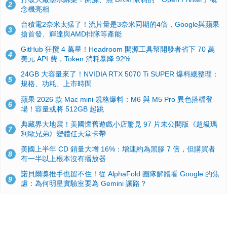
2
念機亮相
台積電2奈米太猛了！流片量是3奈米同期的4倍，Google與蘋果
3
搶首發、輝達與AMD排隊等產能
GitHub 狂攬 4 萬星！Headroom 開源工具幫開發者省下 70 萬
4
美元 API 費，Token 消耗暴降 92%
24GB 大容量來了！NVIDIA RTX 5070 Ti SUPER 爆料總整理：
5
規格、功耗、上市時間
蘋果 2026 款 Mac mini 規格爆料：M6 與 M5 Pro 異色搭檔登
6
場！容量或將 512GB 起跳
典藏界大地震！美國懷舊遊戲小店驚見 97 片未公開版《超級瑪
7
利歐兄弟》變體任天堂卡帶
美國上半年 CD 銷量大增 16%：增速約為黑膠 7 倍，但購買者
8
有一半以上根本沒有播放器
諾貝爾獎推手也留不住！從 AlphaFold 團隊解體看 Google 的焦
9
慮：為何明星實驗室要為 Gemini 讓路？
用AI省下4小時竟被塞更多工作！過來人曝光：為什麼優秀員工
10
不再跟你分享怎麼使用AI