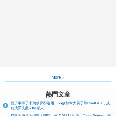
More »
熱門文章
找了半輩子求助偵探都沒用！66歲加拿大男子靠ChatGPT，成
1
功找回失散50年家人
打破大廠墨水綁架！開源、無 DRM 限制的「Open Printer」概