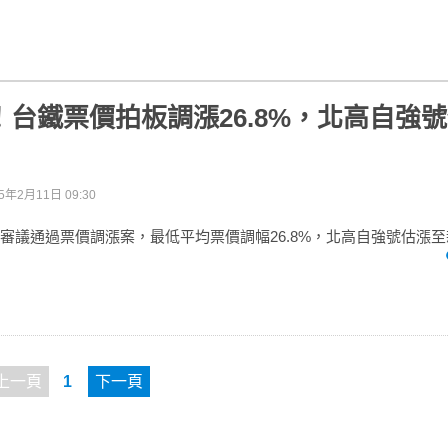
！台鐵票價拍板調漲26.8%，北高自強
5年2月11日 09:30
日審議通過票價調漲案，最低平均票價調幅26.8%，北高自強號估漲至
上一頁
1
下一頁