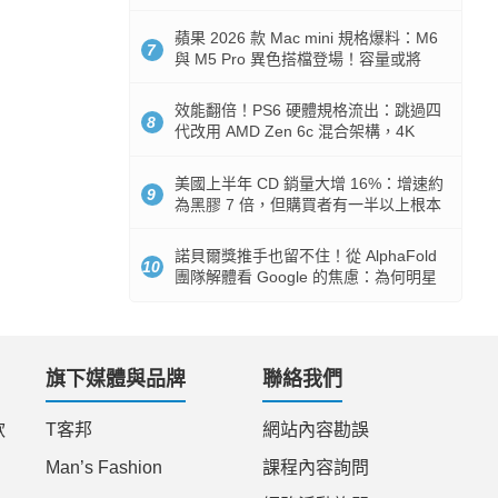
Token 消耗暴降 92%
蘋果 2026 款 Mac mini 規格爆料：M6
7
與 M5 Pro 異色搭檔登場！容量或將
512GB 起跳
效能翻倍！PS6 硬體規格流出：跳過四
8
代改用 AMD Zen 6c 混合架構，4K
120fps 與全光追時代來臨
美國上半年 CD 銷量大增 16%：增速約
9
為黑膠 7 倍，但購買者有一半以上根本
沒有播放器
諾貝爾獎推手也留不住！從 AlphaFold
10
團隊解體看 Google 的焦慮：為何明星
實驗室要為 Gemini 讓路？
旗下媒體與品牌
聯絡我們
款
T客邦
網站內容勘誤
Man’s Fashion
課程內容詢問