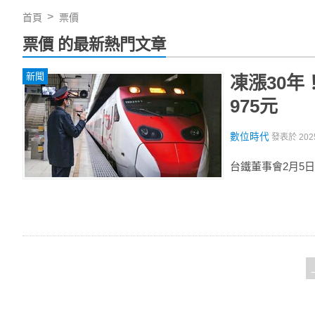
首頁
票價
票價 的最新熱門文章
新聞
凍漲30年
975元
數位時代
發表於
202
台鐵董事會2月5