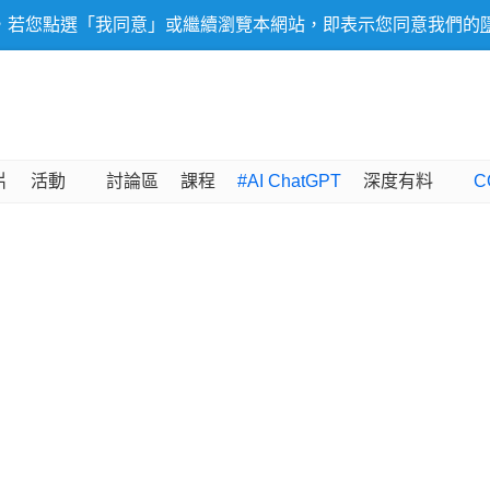
，若您點選「我同意」或繼續瀏覽本網站，即表示您同意我們的
片
活動
討論區
課程
#AI ChatGPT
深度有料
C