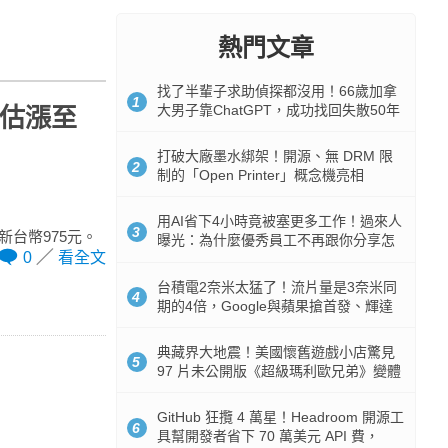
熱門文章
找了半輩子求助偵探都沒用！66歲加拿
1
大男子靠ChatGPT，成功找回失散50年
號估漲至
家人
打破大廠墨水綁架！開源、無 DRM 限
2
制的「Open Printer」概念機亮相
用AI省下4小時竟被塞更多工作！過來人
3
新台幣975元。
曝光：為什麼優秀員工不再跟你分享怎
0
看全文
麼使用AI
台積電2奈米太猛了！流片量是3奈米同
4
期的4倍，Google與蘋果搶首發、輝達
與AMD排隊等產能
典藏界大地震！美國懷舊遊戲小店驚見
5
97 片未公開版《超級瑪利歐兄弟》變體
任天堂卡帶
GitHub 狂攬 4 萬星！Headroom 開源工
6
具幫開發者省下 70 萬美元 API 費，