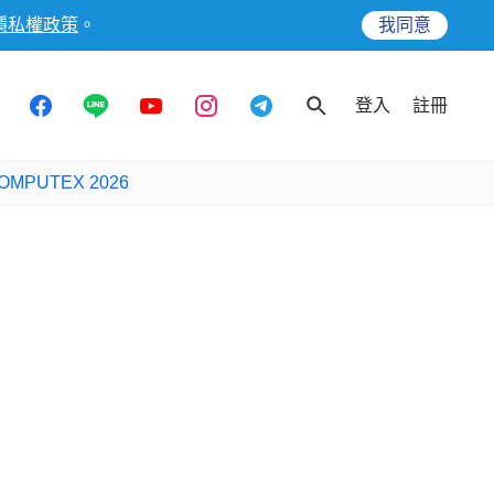
隱私權政策
。
我同意
登入
註冊
OMPUTEX 2026