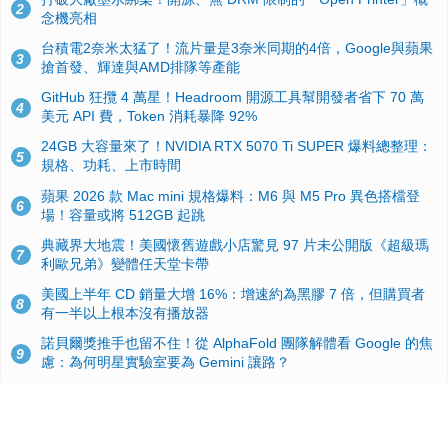
2
念機亮相
台積電2奈米太猛了！流片量是3奈米同期的4倍，Google與蘋果
3
搶首發、輝達與AMD排隊等產能
GitHub 狂攬 4 萬星！Headroom 開源工具幫開發者省下 70 萬
4
美元 API 費，Token 消耗暴降 92%
24GB 大容量來了！NVIDIA RTX 5070 Ti SUPER 爆料總整理：
5
規格、功耗、上市時間
蘋果 2026 款 Mac mini 規格爆料：M6 與 M5 Pro 異色搭檔登
6
場！容量或將 512GB 起跳
典藏界大地震！美國懷舊遊戲小店驚見 97 片未公開版《超級瑪
7
利歐兄弟》變體任天堂卡帶
美國上半年 CD 銷量大增 16%：增速約為黑膠 7 倍，但購買者
8
有一半以上根本沒有播放器
諾貝爾獎推手也留不住！從 AlphaFold 團隊解體看 Google 的焦
9
慮：為何明星實驗室要為 Gemini 讓路？
用AI省下4小時竟被塞更多工作！過來人曝光：為什麼優秀員工
10
不再跟你分享怎麼使用AI