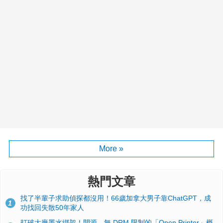
More »
熱門文章
找了半輩子求助偵探都沒用！66歲加拿大男子靠ChatGPT，成
1
功找回失散50年家人
打破大廠墨水綁架！開源、無 DRM 限制的「Open Printer」概