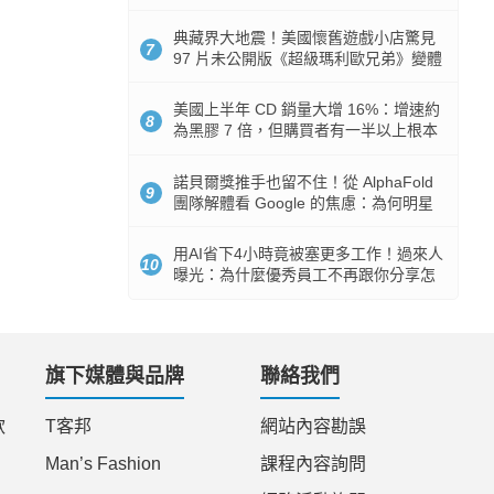
512GB 起跳
典藏界大地震！美國懷舊遊戲小店驚見
7
97 片未公開版《超級瑪利歐兄弟》變體
任天堂卡帶
美國上半年 CD 銷量大增 16%：增速約
8
為黑膠 7 倍，但購買者有一半以上根本
沒有播放器
諾貝爾獎推手也留不住！從 AlphaFold
9
團隊解體看 Google 的焦慮：為何明星
實驗室要為 Gemini 讓路？
用AI省下4小時竟被塞更多工作！過來人
10
曝光：為什麼優秀員工不再跟你分享怎
麼使用AI
旗下媒體與品牌
聯絡我們
款
T客邦
網站內容勘誤
Man’s Fashion
課程內容詢問