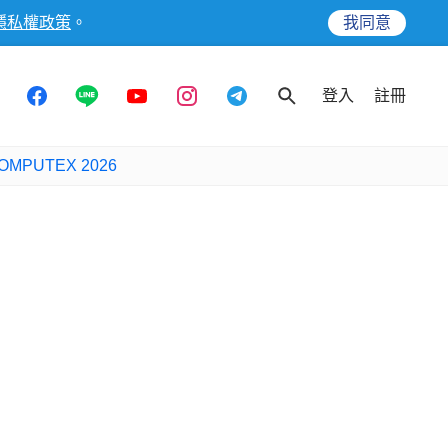
隱私權政策
。
我同意
登入
註冊
OMPUTEX 2026