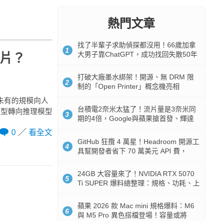
熱門文章
找了半輩子求助偵探都沒用！66歲加拿
1
大男子靠ChatGPT，成功找回失散50年
晶片？
家人
打破大廠墨水綁架！開源、無 DRM 限
2
制的「Open Printer」概念機亮相
未有的規模向人
台積電2奈米太猛了！流片量是3奈米同
模型轉向推理模型
3
期的4倍，Google與蘋果搶首發、輝達
與AMD排隊等產能
0
看全文
GitHub 狂攬 4 萬星！Headroom 開源工
4
具幫開發者省下 70 萬美元 API 費，
Token 消耗暴降 92%
24GB 大容量來了！NVIDIA RTX 5070
5
Ti SUPER 爆料總整理：規格、功耗、上
市時間
蘋果 2026 款 Mac mini 規格爆料：M6
6
與 M5 Pro 異色搭檔登場！容量或將