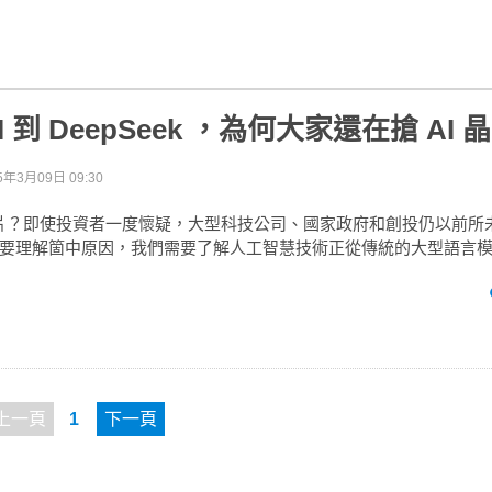
AI 到 DeepSeek ，為何大家還在搶 AI 
5年3月09日 09:30
 晶片？即使投資者一度懷疑，大型科技公司、國家政府和創投仍以前所
要理解箇中原因，我們需要了解人工智慧技術正從傳統的大型語言
上一頁
1
下一頁