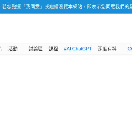
，若您點選「我同意」或繼續瀏覽本網站，即表示您同意我們的
片
活動
討論區
課程
#AI ChatGPT
深度有料
C