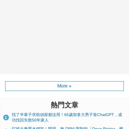
More »
熱門文章
找了半輩子求助偵探都沒用！66歲加拿大男子靠ChatGPT，成
1
功找回失散50年家人
打破大廠墨水綁架！開源、無 DRM 限制的「Open Printer」概