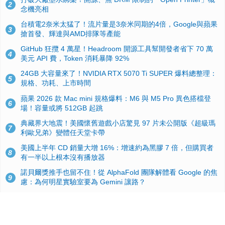
2
念機亮相
台積電2奈米太猛了！流片量是3奈米同期的4倍，Google與蘋果
3
搶首發、輝達與AMD排隊等產能
GitHub 狂攬 4 萬星！Headroom 開源工具幫開發者省下 70 萬
4
美元 API 費，Token 消耗暴降 92%
24GB 大容量來了！NVIDIA RTX 5070 Ti SUPER 爆料總整理：
5
規格、功耗、上市時間
蘋果 2026 款 Mac mini 規格爆料：M6 與 M5 Pro 異色搭檔登
6
場！容量或將 512GB 起跳
典藏界大地震！美國懷舊遊戲小店驚見 97 片未公開版《超級瑪
7
利歐兄弟》變體任天堂卡帶
美國上半年 CD 銷量大增 16%：增速約為黑膠 7 倍，但購買者
8
有一半以上根本沒有播放器
諾貝爾獎推手也留不住！從 AlphaFold 團隊解體看 Google 的焦
9
慮：為何明星實驗室要為 Gemini 讓路？
用AI省下4小時竟被塞更多工作！過來人曝光：為什麼優秀員工
10
不再跟你分享怎麼使用AI