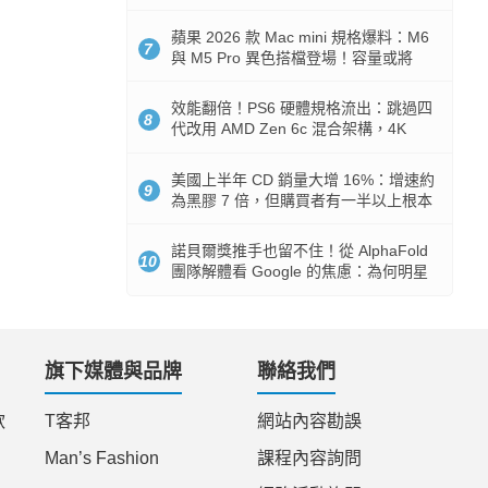
Token 消耗暴降 92%
蘋果 2026 款 Mac mini 規格爆料：M6
7
與 M5 Pro 異色搭檔登場！容量或將
512GB 起跳
效能翻倍！PS6 硬體規格流出：跳過四
8
代改用 AMD Zen 6c 混合架構，4K
120fps 與全光追時代來臨
美國上半年 CD 銷量大增 16%：增速約
9
為黑膠 7 倍，但購買者有一半以上根本
沒有播放器
諾貝爾獎推手也留不住！從 AlphaFold
10
團隊解體看 Google 的焦慮：為何明星
實驗室要為 Gemini 讓路？
旗下媒體與品牌
聯絡我們
款
T客邦
網站內容勘誤
Man’s Fashion
課程內容詢問