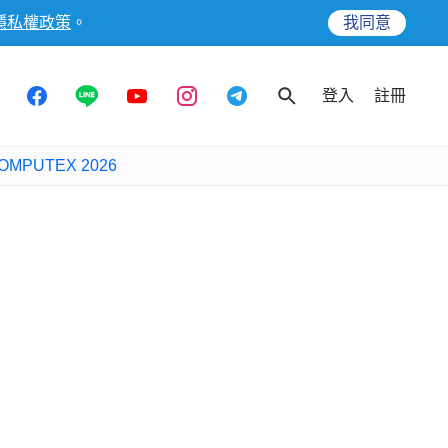
隱私權政策
。
我同意
登入
註冊
OMPUTEX 2026