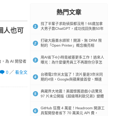
熱門文章
找了半輩子求助偵探都沒用！66歲加拿
1
大男子靠ChatGPT，成功找回失散50年
象徵個人也可
家人
打破大廠墨水綁架！開源、無 DRM 限
2
制的「Open Printer」概念機亮相
用AI省下4小時竟被塞更多工作！過來人
3
 平台，為 AI 開發者
曝光：為什麼優秀員工不再跟你分享怎
麼使用AI
0
看全文
台積電2奈米太猛了！流片量是3奈米同
4
期的4倍，Google與蘋果搶首發、輝達
與AMD排隊等產能
典藏界大地震！美國懷舊遊戲小店驚見
5
97 片未公開版《超級瑪利歐兄弟》變體
任天堂卡帶
GitHub 狂攬 4 萬星！Headroom 開源工
6
具幫開發者省下 70 萬美元 API 費，