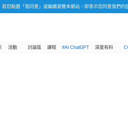
，若您點選「我同意」或繼續瀏覽本網站，即表示您同意我們的
片
活動
討論區
課程
#AI ChatGPT
深度有料
C