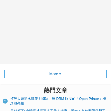
More »
熱門文章
打破大廠墨水綁架！開源、無 DRM 限制的「Open Printer」概
1
念機亮相
用AI省下4小時竟被塞更多工作！過來人曝光：為什麼優秀員工