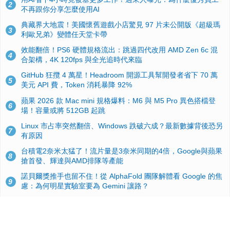
2
不再跟你分享怎麼使用AI
典藏界大地震！美國懷舊遊戲小店驚見 97 片未公開版《超級瑪
3
利歐兄弟》變體任天堂卡帶
效能翻倍！PS6 硬體規格流出：跳過四代改用 AMD Zen 6c 混
4
合架構，4K 120fps 與全光追時代來臨
GitHub 狂攬 4 萬星！Headroom 開源工具幫開發者省下 70 萬
5
美元 API 費，Token 消耗暴降 92%
蘋果 2026 款 Mac mini 規格爆料：M6 與 M5 Pro 異色搭檔登
6
場！容量或將 512GB 起跳
Linux 市占率突然翻倍、Windows 跌破六成？最新數據背後恐另
7
有原因
台積電2奈米太猛了！流片量是3奈米同期的4倍，Google與蘋果
8
搶首發、輝達與AMD排隊等產能
諾貝爾獎推手也留不住！從 AlphaFold 團隊解體看 Google 的焦
9
慮：為何明星實驗室要為 Gemini 讓路？
ASUS Pad 開賣！12.2 吋雙層 OLED、售價 19,900 元，指定電
10
信資費最低 0 元入手