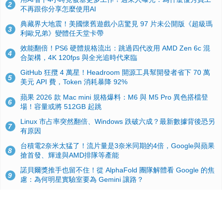
2
不再跟你分享怎麼使用AI
典藏界大地震！美國懷舊遊戲小店驚見 97 片未公開版《超級瑪
3
利歐兄弟》變體任天堂卡帶
效能翻倍！PS6 硬體規格流出：跳過四代改用 AMD Zen 6c 混
4
合架構，4K 120fps 與全光追時代來臨
GitHub 狂攬 4 萬星！Headroom 開源工具幫開發者省下 70 萬
5
美元 API 費，Token 消耗暴降 92%
蘋果 2026 款 Mac mini 規格爆料：M6 與 M5 Pro 異色搭檔登
6
場！容量或將 512GB 起跳
Linux 市占率突然翻倍、Windows 跌破六成？最新數據背後恐另
7
有原因
台積電2奈米太猛了！流片量是3奈米同期的4倍，Google與蘋果
8
搶首發、輝達與AMD排隊等產能
諾貝爾獎推手也留不住！從 AlphaFold 團隊解體看 Google 的焦
9
慮：為何明星實驗室要為 Gemini 讓路？
ASUS Pad 開賣！12.2 吋雙層 OLED、售價 19,900 元，指定電
10
信資費最低 0 元入手