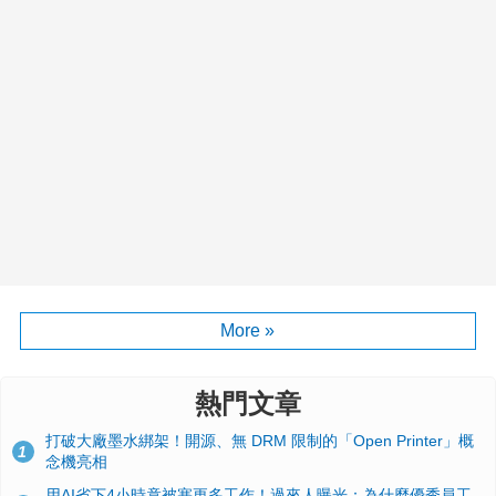
More »
熱門文章
打破大廠墨水綁架！開源、無 DRM 限制的「Open Printer」概
1
念機亮相
用AI省下4小時竟被塞更多工作！過來人曝光：為什麼優秀員工