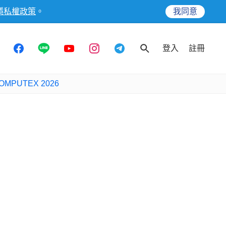
隱私權政策
。
我同意
登入
註冊
OMPUTEX 2026