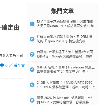
熱門文章
找了半輩子求助偵探都沒用！66歲加拿
1
大男子靠ChatGPT，成功找回失散50年
卜確定由
家人
打破大廠墨水綁架！開源、無 DRM 限
2
制的「Open Printer」概念機亮相
台積電2奈米太猛了！流片量是3奈米同
3
 6 大要角卡司
期的4倍，Google與蘋果搶首發、輝達
。
與AMD排隊等產能
0
看全文
GitHub 狂攬 4 萬星！Headroom 開源工
4
具幫開發者省下 70 萬美元 API 費，
Token 消耗暴降 92%
24GB 大容量來了！NVIDIA RTX 5070
5
Ti SUPER 爆料總整理：規格、功耗、上
市時間
蘋果 2026 款 Mac mini 規格爆料：M6
6
與 M5 Pro 異色搭檔登場！容量或將