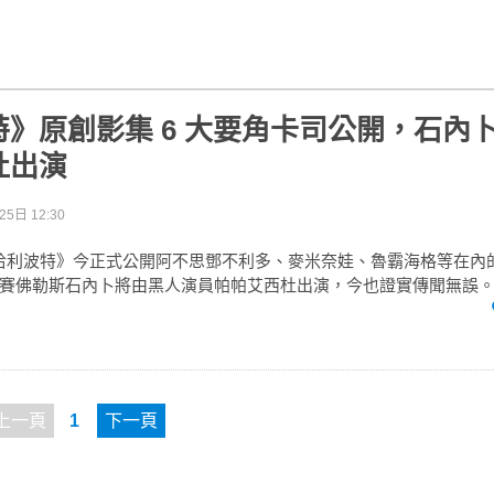
》原創影集 6 大要角卡司公開，石內
杜出演
5日 12:30
《哈利波特》今正式公開阿不思鄧不利多、麥米奈娃、魯霸海格等在內的
賽佛勒斯石內卜將由黑人演員帕帕艾西杜出演，今也證實傳聞無誤
上一頁
1
下一頁