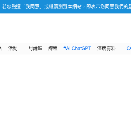
，若您點選「我同意」或繼續瀏覽本網站，即表示您同意我們的
片
活動
討論區
課程
#AI ChatGPT
深度有料
C