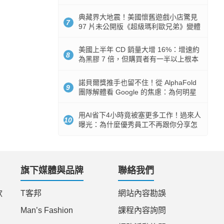
512GB 起跳
典藏界大地震！美國懷舊遊戲小店驚見
7
97 片未公開版《超級瑪利歐兄弟》變體
任天堂卡帶
美國上半年 CD 銷量大增 16%：增速約
8
為黑膠 7 倍，但購買者有一半以上根本
沒有播放器
諾貝爾獎推手也留不住！從 AlphaFold
9
團隊解體看 Google 的焦慮：為何明星
實驗室要為 Gemini 讓路？
用AI省下4小時竟被塞更多工作！過來人
10
曝光：為什麼優秀員工不再跟你分享怎
麼使用AI
旗下媒體與品牌
聯絡我們
款
T客邦
網站內容勘誤
Man’s Fashion
課程內容詢問