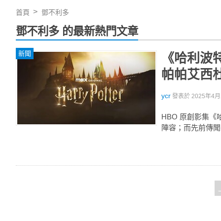
首頁
鄧不利多
鄧不利多 的最新熱門文章
新聞
《哈利波特
帕帕艾西
ycr
發表於
2025年4月2
HBO 原創影集
陣容；而先前傳聞