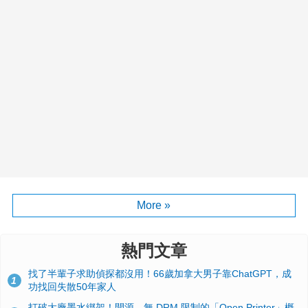
More »
熱門文章
找了半輩子求助偵探都沒用！66歲加拿大男子靠ChatGPT，成
1
功找回失散50年家人
打破大廠墨水綁架！開源、無 DRM 限制的「Open Printer」概