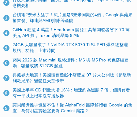
2
念機亮相
台積電2奈米太猛了！流片量是3奈米同期的4倍，Google與蘋果
3
搶首發、輝達與AMD排隊等產能
GitHub 狂攬 4 萬星！Headroom 開源工具幫開發者省下 70 萬
4
美元 API 費，Token 消耗暴降 92%
24GB 大容量來了！NVIDIA RTX 5070 Ti SUPER 爆料總整理：
5
規格、功耗、上市時間
蘋果 2026 款 Mac mini 規格爆料：M6 與 M5 Pro 異色搭檔登
6
場！容量或將 512GB 起跳
典藏界大地震！美國懷舊遊戲小店驚見 97 片未公開版《超級瑪
7
利歐兄弟》變體任天堂卡帶
美國上半年 CD 銷量大增 16%：增速約為黑膠 7 倍，但購買者
8
有一半以上根本沒有播放器
諾貝爾獎推手也留不住！從 AlphaFold 團隊解體看 Google 的焦
9
慮：為何明星實驗室要為 Gemini 讓路？
用AI省下4小時竟被塞更多工作！過來人曝光：為什麼優秀員工
10
不再跟你分享怎麼使用AI