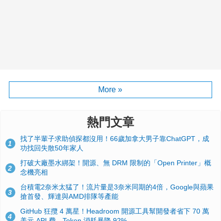
More »
熱門文章
找了半輩子求助偵探都沒用！66歲加拿大男子靠ChatGPT，成
1
功找回失散50年家人
打破大廠墨水綁架！開源、無 DRM 限制的「Open Printer」概
2
念機亮相
台積電2奈米太猛了！流片量是3奈米同期的4倍，Google與蘋果
3
搶首發、輝達與AMD排隊等產能
GitHub 狂攬 4 萬星！Headroom 開源工具幫開發者省下 70 萬
4
美元 API 費，Token 消耗暴降 92%