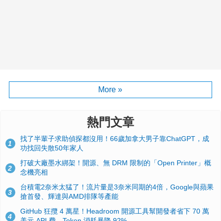
More »
熱門文章
找了半輩子求助偵探都沒用！66歲加拿大男子靠ChatGPT，成
1
功找回失散50年家人
打破大廠墨水綁架！開源、無 DRM 限制的「Open Printer」概
2
念機亮相
台積電2奈米太猛了！流片量是3奈米同期的4倍，Google與蘋果
3
搶首發、輝達與AMD排隊等產能
GitHub 狂攬 4 萬星！Headroom 開源工具幫開發者省下 70 萬
4
美元 API 費，Token 消耗暴降 92%