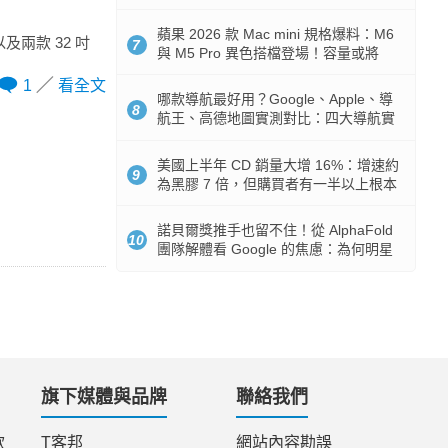
市時間
蘋果 2026 款 Mac mini 規格爆料：M6
以及兩款 32 吋
7
與 M5 Pro 異色搭檔登場！容量或將
512GB 起跳
1
看全文
哪款導航最好用？Google、Apple、導
8
航王、高德地圖實測對比：四大導航實
測懶人包
美國上半年 CD 銷量大增 16%：增速約
9
為黑膠 7 倍，但購買者有一半以上根本
沒有播放器
諾貝爾獎推手也留不住！從 AlphaFold
10
團隊解體看 Google 的焦慮：為何明星
實驗室要為 Gemini 讓路？
旗下媒體與品牌
聯絡我們
款
T客邦
網站內容勘誤