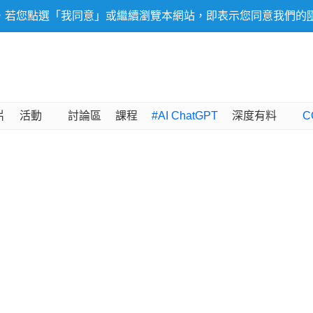
，若您點選「我同意」或繼續瀏覽本網站，即表示您同意我們的
片
活動
討論區
課程
#AI ChatGPT
深度有料
C