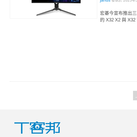
janus
發表於
2025年5
宏碁今宣布推出三款 P
的 X32 X2 與 X32