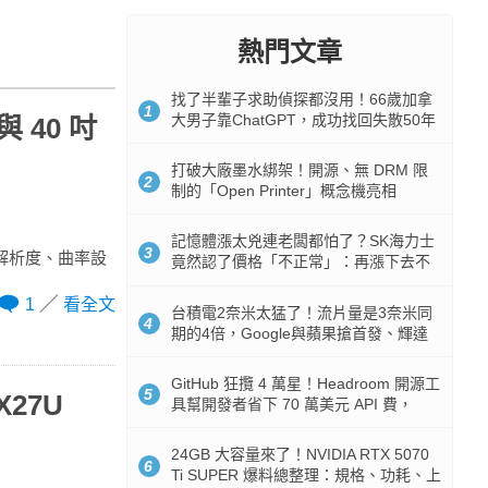
熱門文章
找了半輩子求助偵探都沒用！66歲加拿
1
大男子靠ChatGPT，成功找回失散50年
 40 吋
家人
打破大廠墨水綁架！開源、無 DRM 限
2
制的「Open Printer」概念機亮相
記憶體漲太兇連老闆都怕了？SK海力士
3
合高解析度、曲率設
竟然認了價格「不正常」：再漲下去不
是好事
1
看全文
台積電2奈米太猛了！流片量是3奈米同
4
期的4倍，Google與蘋果搶首發、輝達
與AMD排隊等產能
GitHub 狂攬 4 萬星！Headroom 開源工
5
X27U
具幫開發者省下 70 萬美元 API 費，
Token 消耗暴降 92%
24GB 大容量來了！NVIDIA RTX 5070
6
Ti SUPER 爆料總整理：規格、功耗、上