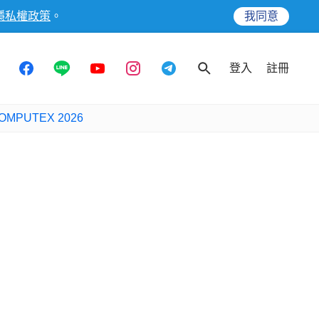
隱私權政策
。
我同意
登入
註冊
OMPUTEX 2026