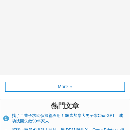
More »
熱門文章
找了半輩子求助偵探都沒用！66歲加拿大男子靠ChatGPT，成
1
功找回失散50年家人
打破大廠墨水綁架！開源、無 DRM 限制的「Open Printer」概