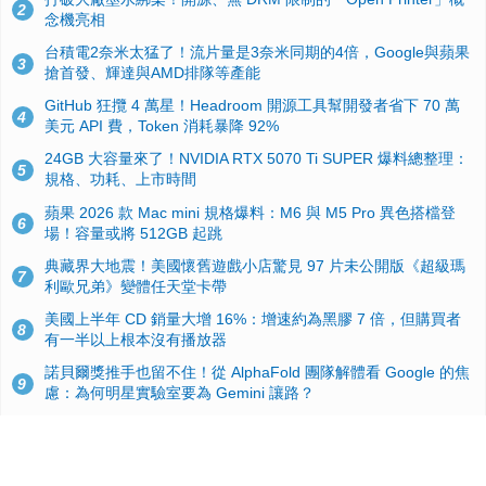
2
念機亮相
台積電2奈米太猛了！流片量是3奈米同期的4倍，Google與蘋果
3
搶首發、輝達與AMD排隊等產能
GitHub 狂攬 4 萬星！Headroom 開源工具幫開發者省下 70 萬
4
美元 API 費，Token 消耗暴降 92%
24GB 大容量來了！NVIDIA RTX 5070 Ti SUPER 爆料總整理：
5
規格、功耗、上市時間
蘋果 2026 款 Mac mini 規格爆料：M6 與 M5 Pro 異色搭檔登
6
場！容量或將 512GB 起跳
典藏界大地震！美國懷舊遊戲小店驚見 97 片未公開版《超級瑪
7
利歐兄弟》變體任天堂卡帶
美國上半年 CD 銷量大增 16%：增速約為黑膠 7 倍，但購買者
8
有一半以上根本沒有播放器
諾貝爾獎推手也留不住！從 AlphaFold 團隊解體看 Google 的焦
9
慮：為何明星實驗室要為 Gemini 讓路？
用AI省下4小時竟被塞更多工作！過來人曝光：為什麼優秀員工
10
不再跟你分享怎麼使用AI