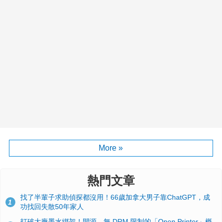
More »
熱門文章
找了半輩子求助偵探都沒用！66歲加拿大男子靠ChatGPT，成
1
功找回失散50年家人
打破大廠墨水綁架！開源、無 DRM 限制的「Open Printer」概