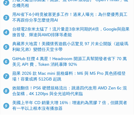
2
念機亮相
用AI省下4小時竟被塞更多工作！過來人曝光：為什麼優秀員工
3
不再跟你分享怎麼使用AI
台積電2奈米太猛了！流片量是3奈米同期的4倍，Google與蘋果
4
搶首發、輝達與AMD排隊等產能
典藏界大地震！美國懷舊遊戲小店驚見 97 片未公開版《超級瑪
5
利歐兄弟》變體任天堂卡帶
GitHub 狂攬 4 萬星！Headroom 開源工具幫開發者省下 70 萬
6
美元 API 費，Token 消耗暴降 92%
蘋果 2026 款 Mac mini 規格爆料：M6 與 M5 Pro 異色搭檔登
7
場！容量或將 512GB 起跳
效能翻倍！PS6 硬體規格流出：跳過四代改用 AMD Zen 6c 混
8
合架構，4K 120fps 與全光追時代來臨
美國上半年 CD 銷量大增 16%：增速約為黑膠 7 倍，但購買者
9
有一半以上根本沒有播放器
諾貝爾獎推手也留不住！從 AlphaFold 團隊解體看 Google 的焦
10
慮：為何明星實驗室要為 Gemini 讓路？